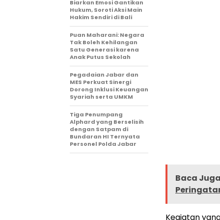
Biarkan Emosi Gantikan
Hukum, Soroti Aksi Main
Hakim Sendiri di Bali
Puan Maharani: Negara
Tak Boleh Kehilangan
Satu Generasi karena
Anak Putus Sekolah
Pegadaian Jabar dan
MES Perkuat Sinergi
Dorong Inklusi Keuangan
Syariah serta UMKM
Tiga Penumpang
Alphard yang Berselisih
dengan Satpam di
Bundaran HI Ternyata
Personel Polda Jabar
Baca Juga 
Peringata
Kegiatan yan