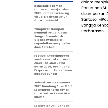
dalam menjal
Kemendikdasmen
Penurunan Stu
Luncurkan ImajiNation
disampaikan D
2026, Kompetisi Koding
Visual Nasional untuk
Santoso, MPd.
Guru dan Murid
Bangga Kencan
Tumpukan Sampah
Perbatasan.
Kembali Tutupi Aliran
Sungai Cikendal di
Cigondewah Kaler,
Kepedulian Masyarakat
Jadi Sorotan
Festival Kreasi Budaya
Anak Semarakkan Hari
Anak Nasional Jawa
Barat 2026, Jadi Ruang
Ekspresi dan Pelestarian
Budaya Sunda
Job Fair Future Connect
2026 Bandung Buka 3.019
Lowongan Kerja, Simak
Cara Daftar Lewat NEW
BIMMA
Legislator DPR: Jangan