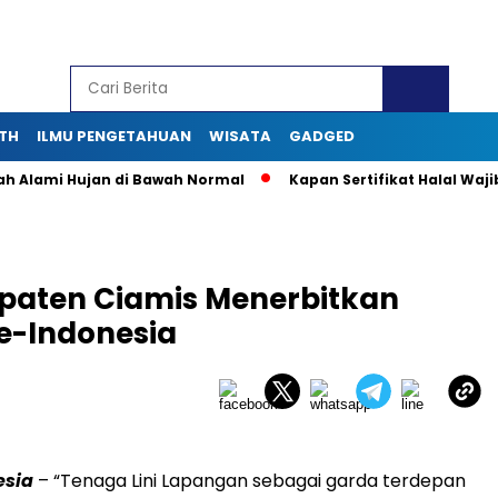
TH
ILMU PENGETAHUAN
WISATA
GADGED
lami Hujan di Bawah Normal
Kapan Sertifikat Halal Wajib ba
paten Ciamis Menerbitkan
e-Indonesia
esia
– “Tenaga Lini Lapangan sebagai garda terdepan