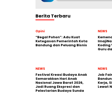
Berita Terbaru
Opini
NEWS
“Begal Pohon”: Adu Kuat
Kemend
Ketegasan Pemerintah Kota
ImajiNa
Bandung dan Peluang Bisnis
Koding 
Guru da
NEWS
NEWS
Festival Kreasi Budaya Anak
Job Fai
Semarakkan Hari Anak
Bandun
Nasional Jawa Barat 2026,
Kerja, 
Jadi Ruang Ekspresi dan
Lewat 
Pelestarian Budaya Sunda