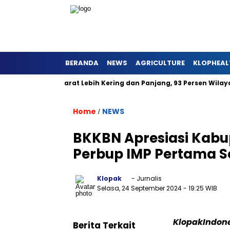
BERANDA
NEWS
AGRICULTURE
KLOPHEAL
6 di Jawa Barat Lebih Kering dan Panjang, 93 Persen Wilayah A
Home
NEWS
/
BKKBN Apresiasi Kabu
Perbup IMP Pertama S
Klopak
- Jurnalis
Selasa, 24 September 2024
- 19:25 WIB
KlopakIndon
Berita Terkait