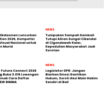
NEWS
ikdasmen Luncurkan
Tumpukan Sampah Kembali
tion 2026, Kompetisi
Tutupi Aliran Sungai Cikendal
Visual Nasional untuk
di Cigondewah Kaler,
n Murid
Kepedulian Masyarakat Jadi
Sorotan
NEWS
r Future Connect 2026
Legislator DPR: Jangan
g Buka 3.019 Lowongan
Biarkan Emosi Gantikan
Simak Cara Daftar
Hukum, Soroti Aksi Main Hakim
NEW BIMMA
Sendiri di Bali