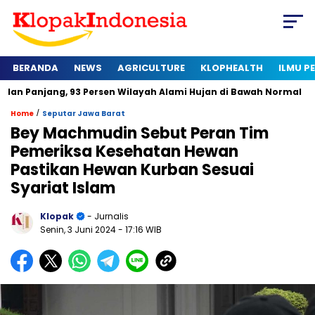
BERANDA
NEWS
AGRICULTURE
KLOPHEALTH
ILMU 
ang, 93 Persen Wilayah Alami Hujan di Bawah Normal
Kapan 
/
Home
Seputar Jawa Barat
Bey Machmudin Sebut Peran Tim
Pemeriksa Kesehatan Hewan
Pastikan Hewan Kurban Sesuai
Syariat Islam
Klopak
- Jurnalis
Senin, 3 Juni 2024
- 17:16 WIB