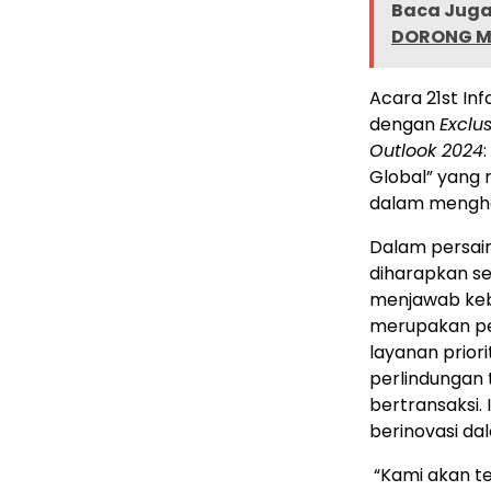
Baca Juga 
DORONG MA
Acara 21st In
dengan
Exclu
Outlook 2024
Global” yang 
dalam menghad
Dalam persain
diharapkan s
menjawab keb
merupakan p
layanan prior
perlindungan
bertransaksi. 
berinovasi da
“Kami akan t