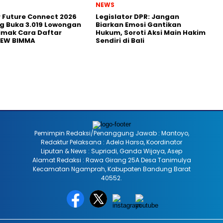
NEWS
r Future Connect 2026
Legislator DPR: Jangan
g Buka 3.019 Lowongan
Biarkan Emosi Gantikan
Simak Cara Daftar
Hukum, Soroti Aksi Main Hakim
NEW BIMMA
Sendiri di Bali
Pemimpin Redaksi/Penanggung Jawab : Mantoyo,
Redaktur Pelaksana : Adela Harsa, Koordinator
Liputan & News : Supriadi, Ganda Wijaya, Asep
Alamat Redaksi : Rawa Girang 25A Desa Tanimulya
Kecamatan Ngamprah, Kabupaten Bandung Barat
40552.