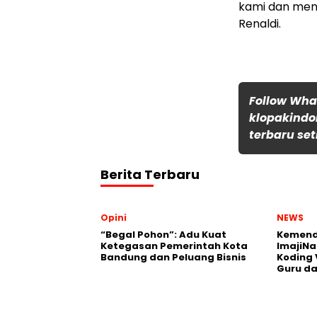
kami dan menj
Renaldi.
Follow Wh
klopakindo
terbaru set
Berita Terbaru
Opini
NEWS
“Begal Pohon”: Adu Kuat
Kemend
Ketegasan Pemerintah Kota
ImajiNa
Bandung dan Peluang Bisnis
Koding 
Guru da