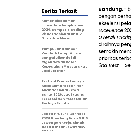
Bandung,
– 
Berita Terkait
dengan berhas
Kemendikdasmen
ekselensi pel
Luncurkan ImajiNation
Excellence
202
2026, Kompetisi Koding
Visual Nasional untuk
Overall Priori
Guru dan Murid
diraihnya pen
Tumpukan Sampah
semakin men
Kembali Tutupi Aliran
prioritas terb
Sungai Cikendal di
Cigondewah Kaler,
2nd Best – Se
Kepedulian Masyarakat
Jadi Sorotan
Festival Kreasi Budaya
Anak Semarakkan Hari
Anak Nasional Jawa
Barat 2026, Jadi Ruang
Ekspresi dan Pelestarian
Budaya Sunda
Job Fair Future Connect
2026 Bandung Buka 3.019
Lowongan Kerja, Simak
Cara Daftar Lewat NEW