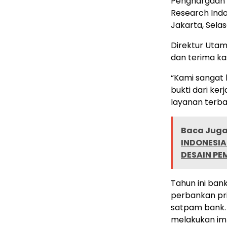
Penghargaan i
Research Indon
Jakarta, Selas
Direktur Uta
dan terima ka
“Kami sangat 
bukti dari ker
layanan terba
Baca Juga 
INDONESIA
DESAIN P
Tahun ini ban
perbankan pri
satpam bank.
melakukan im