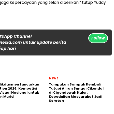
aga kepercayaan yang telah diberikan,” tutup Yuddy
atsApp Channel
Follow
nesia.com untuk update berita
iap hari
NEWS
ikdasmen Luncurkan
Tumpukan Sampah Kembali
tion 2026, Kompetisi
Tutupi Aliran Sungai Cikendal
Visual Nasional untuk
di Cigondewah Kaler,
n Murid
Kepedulian Masyarakat Jadi
Sorotan