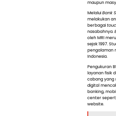
maupun masya
Melalui
Bank S
melakukan an
berbagai
touc
nasabahnya.
oleh MRI meru
sejak 1997. S
pengalaman n
Indonesia.
Pengukuran BS
layanan fisik 
cabang yang 
digital menca
banking, mobi
center seperti
website.