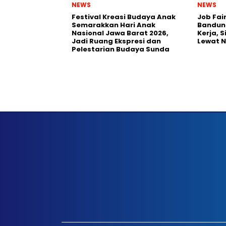
NEWS
NEWS
Festival Kreasi Budaya Anak
Job Fai
Semarakkan Hari Anak
Bandun
Nasional Jawa Barat 2026,
Kerja, 
Jadi Ruang Ekspresi dan
Lewat 
Pelestarian Budaya Sunda