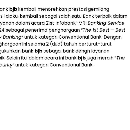
bank
bjb
kembali menorehkan prestasi gemilang
il diakui kembali sebagai salah satu Bank terbaik dalam
ayanan dalam acara 21st Infobank-MRI
Banking Service
4 sebagai penerima penghargaan “
The 1st Best – Best
ty Banking
” untuk kategori Conventional Bank. Dengan
ghargaan ini selama 2 (dua) tahun berturut-turut
gukuhkan bank
bjb
sebagai bank dengn layanan
aik. Selain itu, dalam acara ini bank
bjb
juga meraih “
The
curity
” untuk kategori Conventional Bank.