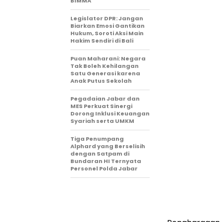
BIMMA
Legislator DPR: Jangan
Biarkan Emosi Gantikan
Hukum, Soroti Aksi Main
Hakim Sendiri di Bali
Puan Maharani: Negara
Tak Boleh Kehilangan
Satu Generasi karena
Anak Putus Sekolah
Pegadaian Jabar dan
MES Perkuat Sinergi
Dorong Inklusi Keuangan
Syariah serta UMKM
Tiga Penumpang
Alphard yang Berselisih
dengan Satpam di
Bundaran HI Ternyata
Personel Polda Jabar