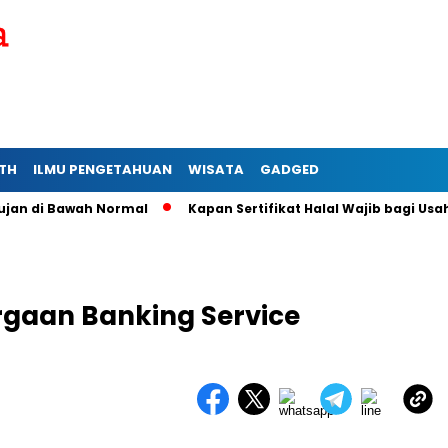
TH
ILMU PENGETAHUAN
WISATA
GADGED
di Bawah Normal
Kapan Sertifikat Halal Wajib bagi Usaha Mi
rgaan Banking Service