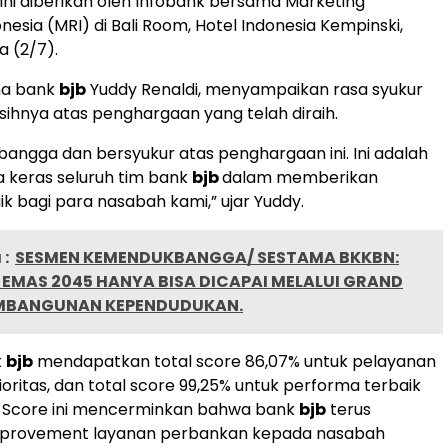
ni diberikan oleh Infobank bersama Marketing
esia (MRI) di Bali Room, Hotel Indonesia Kempinski,
a (2/7).
ma bank
bjb
Yuddy Renaldi, menyampaikan rasa syukur
sihnya atas penghargaan yang telah diraih.
bangga dan bersyukur atas penghargaan ini. Ini adalah
ja keras seluruh tim bank
bjb
dalam memberikan
ik bagi para nasabah kami,” ujar Yuddy.
:
SESMEN KEMENDUKBANGGA/ SESTAMA BKKBN:
 EMAS 2045 HANYA BISA DICAPAI MELALUI GRAND
EMBANGUNAN KEPENDUDUKAN.
k
bjb
mendapatkan total score 86,07% untuk pelayanan
oritas, dan total score 99,25% untuk performa terbaik
 Score ini mencerminkan bahwa bank
bjb
terus
provement layanan perbankan kepada nasabah