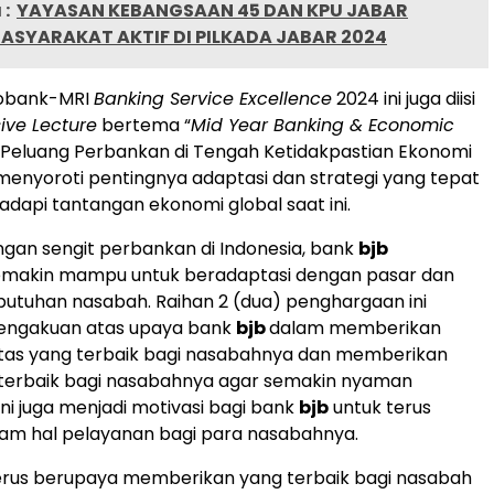
:
YAYASAN KEBANGSAAN 45 DAN KPU JABAR
SYARAKAT AKTIF DI PILKADA JABAR 2024
fobank-MRI
Banking Service Excellence
2024 ini juga diisi
sive Lecture
bertema “
Mid Year Banking & Economic
: Peluang Perbankan di Tengah Ketidakpastian Ekonomi
menyoroti pentingnya adaptasi dan strategi yang tepat
api tantangan ekonomi global saat ini.
gan sengit perbankan di Indonesia, bank
bjb
emakin mampu untuk beradaptasi dengan pasar dan
utuhan nasabah. Raihan 2 (dua) penghargaan ini
engakuan atas upaya bank
bjb
dalam memberikan
itas yang terbaik bagi nasabahnya dan memberikan
 terbaik bagi nasabahnya agar semakin nyaman
Ini juga menjadi motivasi bagi bank
bjb
untuk terus
lam hal pelayanan bagi para nasabahnya.
erus berupaya memberikan yang terbaik bagi nasabah