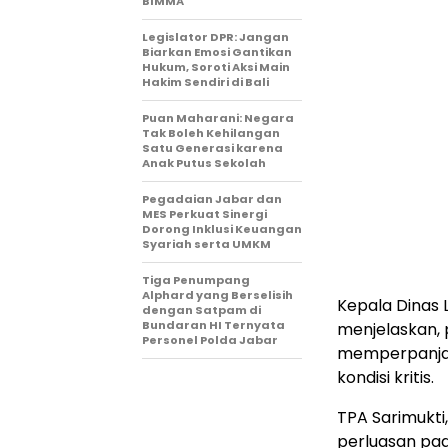
BIMMA
Legislator DPR: Jangan
Biarkan Emosi Gantikan
Hukum, Soroti Aksi Main
Hakim Sendiri di Bali
Puan Maharani: Negara
Tak Boleh Kehilangan
Satu Generasi karena
Anak Putus Sekolah
Pegadaian Jabar dan
MES Perkuat Sinergi
Dorong Inklusi Keuangan
Syariah serta UMKM
Tiga Penumpang
Alphard yang Berselisih
Kepala Dinas 
dengan Satpam di
Bundaran HI Ternyata
menjelaskan, 
Personel Polda Jabar
memperpanjang
kondisi kritis.
TPA Sarimukt
perluasan pad