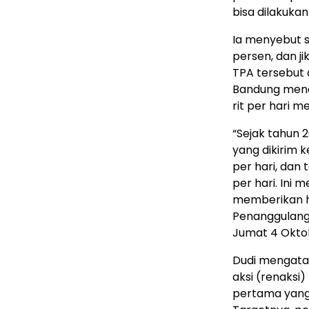
bisa dilakuka
Ia menyebut s
persen, dan j
TPA tersebut 
Bandung mena
rit per hari m
“Sejak tahun 
yang dikirim k
per hari, dan 
per hari. Ini
memberikan has
Penanggulang
Jumat 4 Okto
Dudi mengata
aksi (renaks
pertama yang