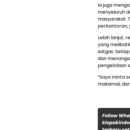
Ia juga menga
menyeluruh d
masyarakat. 
perkantoran, 
Lebih lanjut, 
yang melibatk
satgas. Setia
dan menangani
pengelolaan s
“Saya minta s
maksimal, daru
Follow Wh
klopakindo
terbaru set