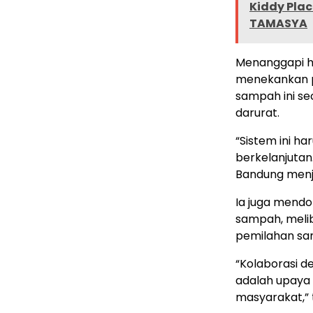
Kiddy Plac
TAMASYA
Menanggapi ha
menekankan p
sampah ini se
darurat.
“Sistem ini h
berkelanjutan
Bandung menja
Ia juga mendo
sampah, meli
pemilahan sa
“Kolaborasi d
adalah upaya
masyarakat,” 