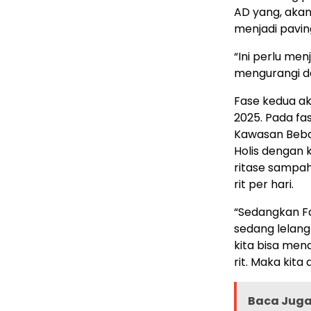
AD yang, aka
menjadi pavin
“Ini perlu me
mengurangi dar
Fase kedua ak
2025. Pada f
Kawasan Beba
Holis dengan k
ritase sampah 
rit per hari.
“Sedangkan Fa
sedang lelang
kita bisa men
rit. Maka kita
Baca Juga 