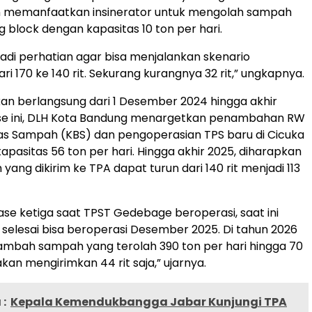
n memanfaatkan insinerator untuk mengolah sampah
g block dengan kapasitas 10 ton per hari.
njadi perhatian agar bisa menjalankan skenario
i 170 ke 140 rit. Sekurang kurangnya 32 rit,” ungkapnya.
an berlangsung dari 1 Desember 2024 hingga akhir
ase ini, DLH Kota Bandung menargetkan penambahan RW
s Sampah (KBS) dan pengoperasian TPS baru di Cicuka
apasitas 56 ton per hari. Hingga akhir 2025, diharapkan
yang dikirim ke TPA dapat turun dari 140 rit menjadi 113
se ketiga saat TPST Gedebage beroperasi, saat ini
 selesai bisa beroperasi Desember 2025. Di tahun 2026
ambah sampah yang terolah 390 ton per hari hingga 70
 akan mengirimkan 44 rit saja,” ujarnya.
:
Kepala Kemendukbangga Jabar Kunjungi TPA