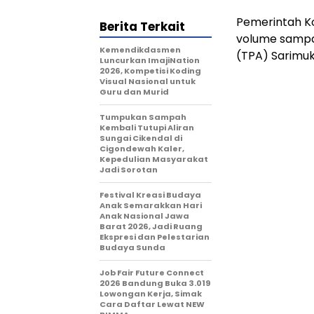
Pemerintah K
Berita Terkait
volume sampa
Kemendikdasmen
(TPA) Sarimukt
Luncurkan ImajiNation
2026, Kompetisi Koding
Visual Nasional untuk
Guru dan Murid
Tumpukan Sampah
Kembali Tutupi Aliran
Sungai Cikendal di
Cigondewah Kaler,
Kepedulian Masyarakat
Jadi Sorotan
Festival Kreasi Budaya
Anak Semarakkan Hari
Anak Nasional Jawa
Barat 2026, Jadi Ruang
Ekspresi dan Pelestarian
Budaya Sunda
Job Fair Future Connect
2026 Bandung Buka 3.019
Lowongan Kerja, Simak
Cara Daftar Lewat NEW