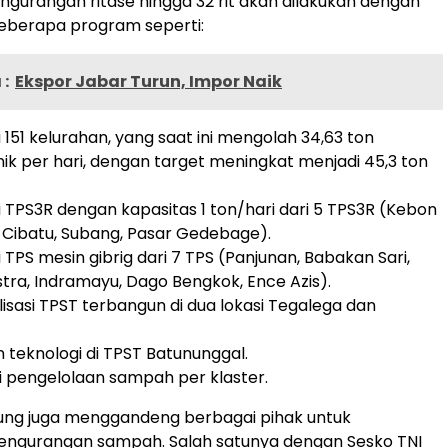
ngurangan ritase hingga 32 rit akan dilakukan dengan
beberapa program seperti:
:
Ekspor Jabar Turun, Impor Naik
di 151 kelurahan, yang saat ini mengolah 34,63 ton
k per hari, dengan target meningkat menjadi 45,3 ton
si TPS3R dengan kapasitas 1 ton/hari dari 5 TPS3R (Kebon
, Cibatu, Subang, Pasar Gedebage).
i TPS mesin gibrig dari 7 TPS (Panjunan, Babakan Sari,
tra, Indramayu, Dago Bengkok, Ence Azis).
lisasi TPST terbangun di dua lokasi Tegalega dan
 teknologi di TPST Batununggal.
si pengelolaan sampah per klaster.
ng juga menggandeng berbagai pihak untuk
ngurangan sampah. Salah satunya dengan Sesko TNI