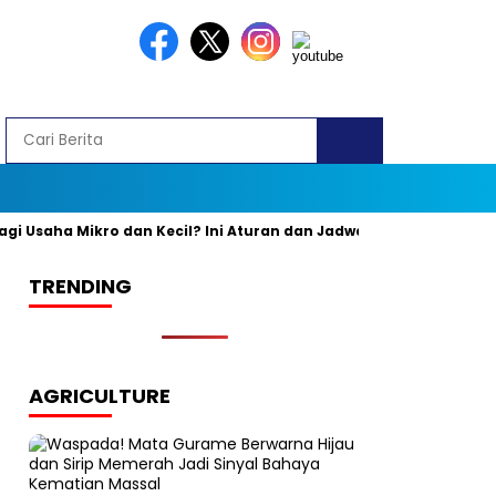
aha Mikro dan Kecil? Ini Aturan dan Jadwal Resminya
Banyak
TRENDING
AGRICULTURE