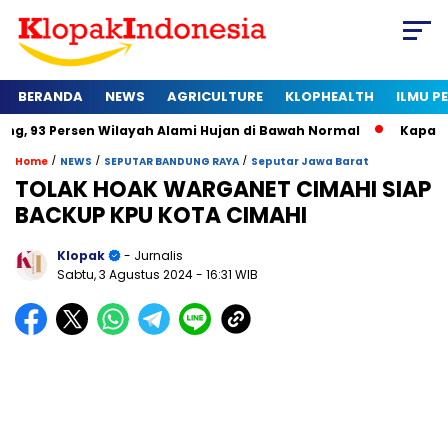
BERANDA
NEWS
AGRICULTURE
KLOPHEALTH
ILMU 
en Wilayah Alami Hujan di Bawah Normal
Kapan Sertifikat Ha
/
/
/
Home
NEWS
SEPUTAR BANDUNG RAYA
Seputar Jawa Barat
TOLAK HOAK WARGANET CIMAHI SIAP
BACKUP KPU KOTA CIMAHI
Klopak
- Jurnalis
Sabtu, 3 Agustus 2024
- 16:31 WIB