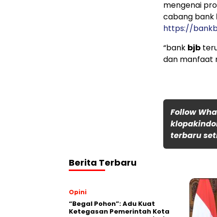
mengenai pro
cabang bank
https://bank
“bank
bjb
ter
dan manfaat m
Follow Wh
klopakindo
terbaru set
Berita Terbaru
Opini
“Begal Pohon”: Adu Kuat
Ketegasan Pemerintah Kota