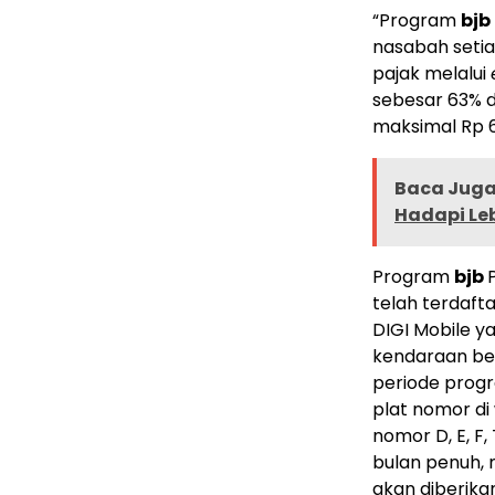
“Program
bjb
nasabah setia
pajak melalui
sebesar 63% 
maksimal Rp 63
Baca Juga 
Hadapi Le
Program
bjb
telah terdaft
DIGI Mobile y
kendaraan be
periode progr
plat nomor di
nomor D, E, F,
bulan penuh, m
akan diberik