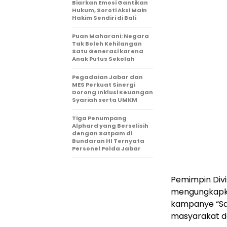
Biarkan Emosi Gantikan
Hukum, Soroti Aksi Main
Hakim Sendiri di Bali
Puan Maharani: Negara
Tak Boleh Kehilangan
Satu Generasi karena
Anak Putus Sekolah
Pegadaian Jabar dan
MES Perkuat Sinergi
Dorong Inklusi Keuangan
Syariah serta UMKM
Tiga Penumpang
Alphard yang Berselisih
dengan Satpam di
Bundaran HI Ternyata
Personel Polda Jabar
Pemimpin Divi
mengungkapka
kampanye “Sa
masyarakat d