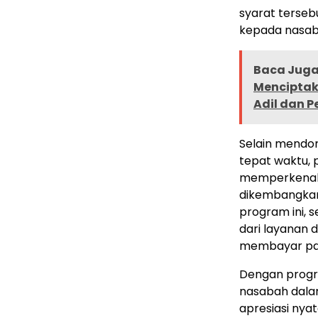
syarat terseb
kepada nasaba
Baca Juga 
Menciptak
Adil dan 
Selain mendo
tepat waktu,
memperkenalk
dikembangka
program ini,
dari layanan d
membayar paj
Dengan prog
nasabah dala
apresiasi nya