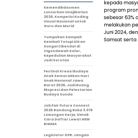
kepada masyar
Kemendikdasmen
program pro
Luncurkan ImajiNation
sebesar 63% 
2026, Kompetisi Koding
Visual Nasional untuk
melakukan pe
Guru dan Murid
Juni 2024, de
Tumpukan Sampah
Samsat serta
Kembali Tutupi Aliran
Sungai Cikendal di
Cigondewah Kaler,
Kepedulian Masyarakat
Jadi Sorotan
Festival Kreasi Budaya
Anak Semarakkan Hari
Anak Nasional Jawa
Barat 2026, Jadi Ruang
Ekspresi dan Pelestarian
Budaya Sunda
Job Fair Future Connect
2026 Bandung Buka 3.019
Lowongan Kerja, Simak
Cara Daftar Lewat NEW
BIMMA
Legislator DPR: Jangan