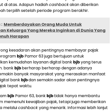
ut di atas. Adapun hadiah
cashback
akan diberikan
h terpilih setelah periode program berakhir.
:
Memberdayakan Orang Muda Untuk
an Keluarga Yang Mereka Inginkan di Dunia Yang
Penuh Harapan
rong kesadaran akan pentingnya membayar pajak
 program
bjb
Pamor 63 juga bertujuan untuk
an kemudahan layanan digital bank
bjb
yang terus
n. bank
bjb
berharap berharap dengan adanya
 semakin banyak masyarakat yang merasakan manfaat
igital bank
bjb
dan semakin sadar akan pentingnya
ak tepat waktu.
ram
bjb
Pamor 63, bank
bjb
tidak hanya membantu
m memenuhi kewajiban pajak, tetapi juga memberikan
ta melalui
cashback
yang menarik. Informasi lebih lanjut