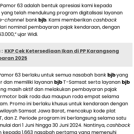
Pamor 63 adalah bentuk apresiasi kami kepada
 yang telah mendukung program digitalisasi layanan
e-channel
bank
bjb
. Kami memberikan
cashback
dari nominal pembayaran pajak kendaraan, dengan
.000,” ujar Widi.
:
KKP Cek Ketersediaan Ikan di PP Karangsong
baran 2025
Pamor 63 berlaku untuk semua nasabah bank
bjb
yang
ar dan memiliki layanan
bjb
T-Samsat serta layanan
bjb
ang masih aktif dan melakukan pembayaran pajak
rmotor baik roda dua maupun roda empat selama
am. Promo ini berlaku khusus untuk kendaraan dengan
 wilayah Samsat Jawa Barat, mencakup kode plat
 T, dan Z. Periode program ini berlangsung selama satu
ulai dari 1 Juni hingga 30 Juni 2024. Nantinya,
cashback
an kepada 1.663 nasabah pertama yang memenuhi