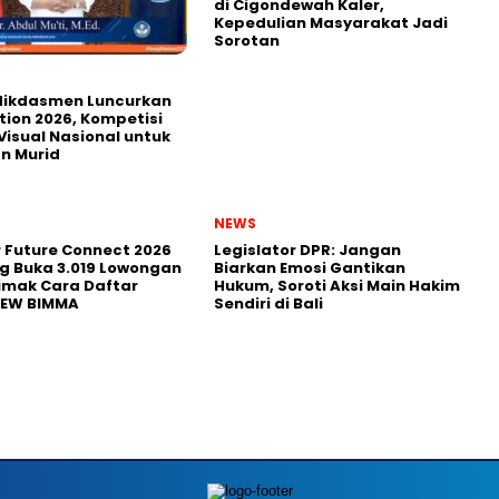
di Cigondewah Kaler,
Kepedulian Masyarakat Jadi
Sorotan
ikdasmen Luncurkan
tion 2026, Kompetisi
Visual Nasional untuk
n Murid
NEWS
r Future Connect 2026
Legislator DPR: Jangan
g Buka 3.019 Lowongan
Biarkan Emosi Gantikan
Simak Cara Daftar
Hukum, Soroti Aksi Main Hakim
NEW BIMMA
Sendiri di Bali