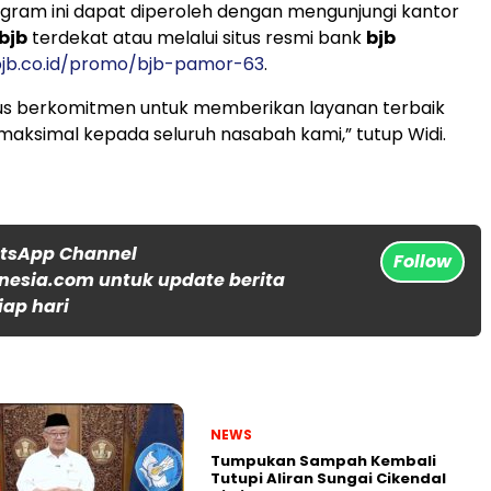
gram ini dapat diperoleh dengan mengunjungi kantor
bjb
terdekat atau melalui situs resmi bank
bjb
bjb.co.id/promo/bjb-pamor-63
.
us berkomitmen untuk memberikan layanan terbaik
aksimal kepada seluruh nasabah kami,” tutup Widi.
atsApp Channel
Follow
nesia.com untuk update berita
iap hari
NEWS
Tumpukan Sampah Kembali
Tutupi Aliran Sungai Cikendal