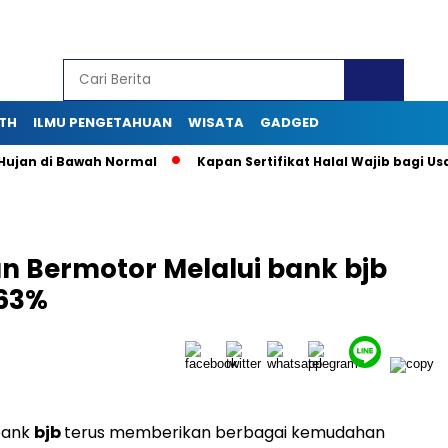
TH
ILMU PENGETAHUAN
WISATA
GADGED
n di Bawah Normal
Kapan Sertifikat Halal Wajib bagi Usaha 
n Bermotor Melalui bank bjb
 63%
bank
bjb
terus memberikan berbagai kemudahan