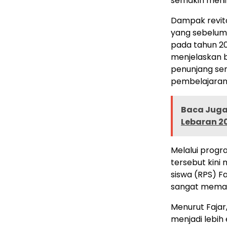
semakin meni
Dampak revita
yang sebelum
pada tahun 20
menjelaskan ba
penunjang se
pembelajaran 
Baca Juga 
Lebaran 2
Melalui progra
tersebut kini 
siswa (RPS) Fa
sangat memada
Menurut Fajar
menjadi lebih 