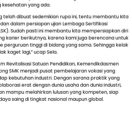
ng kesehatan yang ada.
 telah dibuat sedemikian rupa ini, tentu membantu kita
k dan dalam persiapan ujian Lembaga Sertifikasi
SK). Sudah pasti ini membantu kita mempersiapkan diri
ang karier berikutnya, karena kami juga berencana untuk
e perguruan tinggi di bidang yang sama. Sehingga kelak
ak kaget lagi,” ucap Sela.
am Revitalisasi Satuan Pendidikan, Kemendikdasmen
ong SMK menjadi pusat pembelajaran vokasi yang
dap kebutuhan industri. Dengan sarana praktik yang
laborasi erat dengan dunia usaha dan dunia industri,
an mampu melahirkan lulusan yang kompeten, siap
daya saing di tingkat nasional maupun global.