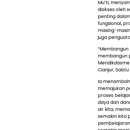
Mu’ti, menya
diakses oleh 
penting dalam
fungsional, pr
masing-masing
juga penguat
“Membangun g
membangun pe
Mendikdasmen 
Cianjur, Sabtu 
Ia menambah
memajukan pen
proses belaja
daya dan dana
air kita, mem
semakin kita p
pembelajaran 