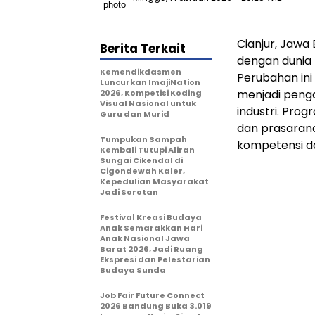
Cianjur, Jawa 
Berita Terkait
dengan dunia k
Kemendikdasmen
Perubahan ini
Luncurkan ImajiNation
menjadi penga
2026, Kompetisi Koding
Visual Nasional untuk
industri. Pro
Guru dan Murid
dan prasaran
Tumpukan Sampah
kompetensi da
Kembali Tutupi Aliran
Sungai Cikendal di
Cigondewah Kaler,
Kepedulian Masyarakat
Jadi Sorotan
Festival Kreasi Budaya
Anak Semarakkan Hari
Anak Nasional Jawa
Barat 2026, Jadi Ruang
Ekspresi dan Pelestarian
Budaya Sunda
Job Fair Future Connect
2026 Bandung Buka 3.019