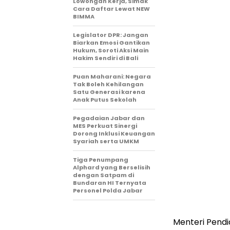
Lowongan Kerja, Simak
Cara Daftar Lewat NEW
BIMMA
Legislator DPR: Jangan
Biarkan Emosi Gantikan
Hukum, Soroti Aksi Main
Hakim Sendiri di Bali
Puan Maharani: Negara
Tak Boleh Kehilangan
Satu Generasi karena
Anak Putus Sekolah
Pegadaian Jabar dan
MES Perkuat Sinergi
Dorong Inklusi Keuangan
Syariah serta UMKM
Tiga Penumpang
Alphard yang Berselisih
dengan Satpam di
Bundaran HI Ternyata
Personel Polda Jabar
Menteri Pend