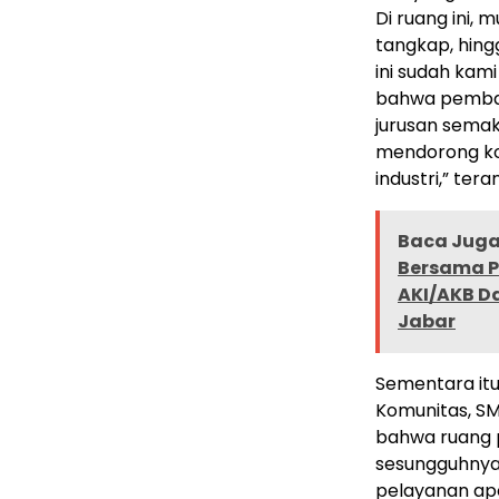
Di ruang ini,
tangkap, hin
ini sudah kami
bahwa pembag
jurusan semak
mendorong kom
industri,” ter
Baca Juga 
Bersama P
AKI/AKB Da
Jabar
Sementara itu,
Komunitas, SM
bahwa ruang p
sesungguhnya, 
pelayanan ap