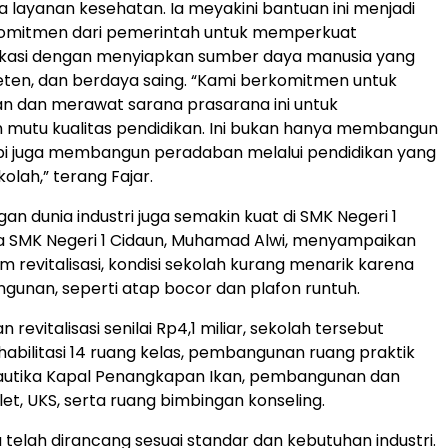
ia layanan kesehatan. Ia meyakini bantuan ini menjadi
komitmen dari pemerintah untuk memperkuat
okasi dengan menyiapkan sumber daya manusia yang
ten, dan berdaya saing. “Kami berkomitmen untuk
 dan merawat sarana prasarana ini untuk
 mutu kualitas pendidikan. Ini bukan hanya membangun
etapi juga membangun peradaban melalui pendidikan yang
olah,” terang Fajar.
an dunia industri juga semakin kuat di SMK Negeri 1
a SMK Negeri 1 Cidaun, Muhamad Alwi, menyampaikan
 revitalisasi, kondisi sekolah kurang menarik karena
gunan, seperti atap bocor dan plafon runtuh.
 revitalisasi senilai Rp4,1 miliar, sekolah tersebut
abilitasi 14 ruang kelas, pembangunan ruang praktik
Nautika Kapal Penangkapan Ikan, pembangunan dan
oilet, UKS, serta ruang bimbingan konseling.
 telah dirancang sesuai standar dan kebutuhan industri.