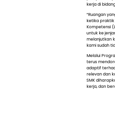
kerja di bida
“Ruangan yang
ketika prakti
Kompetensi (L
untuk ke jenj
melanjutkan k
kami sudah tid
Melalui Progr
terus mendor
adaptif terha
relevan dan ko
SMK diharapk
kerja, dan ber