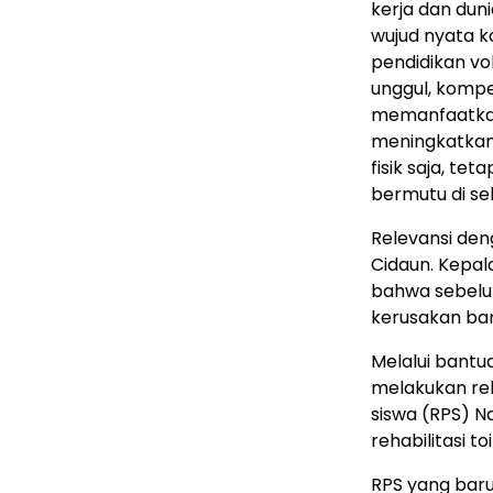
kerja dan dun
wujud nyata 
pendidikan v
unggul, kompe
memanfaatkan
meningkatkan
fisik saja, t
bermutu di sek
Relevansi deng
Cidaun. Kepal
bahwa sebelum
kerusakan ban
Melalui bantuan
melakukan reh
siswa (RPS) 
rehabilitasi t
RPS yang baru