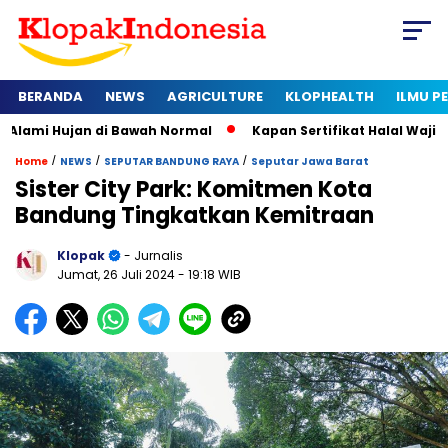
BERANDA
NEWS
AGRICULTURE
KLOPHEALTH
ILMU 
n di Bawah Normal
Kapan Sertifikat Halal Wajib bagi Usaha 
/
/
/
Home
NEWS
SEPUTAR BANDUNG RAYA
Seputar Jawa Barat
Sister City Park: Komitmen Kota
Bandung Tingkatkan Kemitraan
Klopak
- Jurnalis
Jumat, 26 Juli 2024
- 19:18 WIB