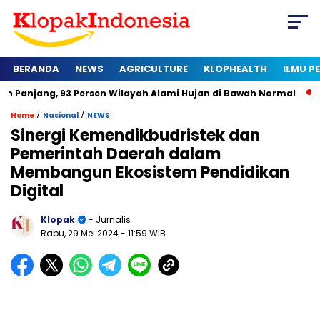
BERANDA
NEWS
AGRICULTURE
KLOPHEALTH
ILMU 
3 Persen Wilayah Alami Hujan di Bawah Normal
Kapan Sertif
/
/
Home
Nasional
NEWS
Sinergi Kemendikbudristek dan
Pemerintah Daerah dalam
Membangun Ekosistem Pendidikan
Digital
Klopak
- Jurnalis
Rabu, 29 Mei 2024
- 11:59 WIB