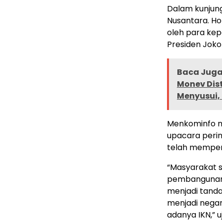
Dalam kunjung
Nusantara. Ho
oleh para ke
Presiden Joko
Baca Juga 
Monev Dist
Menyusui, 
Menkominfo m
upacara perin
telah memper
“Masyarakat 
pembangunan I
menjadi tanda
menjadi nega
adanya IKN,” 