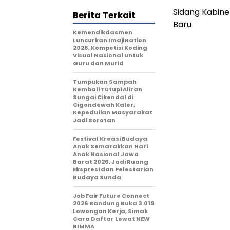
Sidang Kabine
Berita Terkait
Baru
Kemendikdasmen
Luncurkan ImajiNation
2026, Kompetisi Koding
Visual Nasional untuk
Guru dan Murid
Tumpukan Sampah
Kembali Tutupi Aliran
Sungai Cikendal di
Cigondewah Kaler,
Kepedulian Masyarakat
Jadi Sorotan
Festival Kreasi Budaya
Anak Semarakkan Hari
Anak Nasional Jawa
Barat 2026, Jadi Ruang
Ekspresi dan Pelestarian
Budaya Sunda
Job Fair Future Connect
2026 Bandung Buka 3.019
Lowongan Kerja, Simak
Cara Daftar Lewat NEW
BIMMA