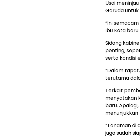
Usai meninja
Garuda untuk 
“Ini semacam 
Ibu Kota baru
Sidang kabine
penting, sepe
serta kondisi 
“Dalam rapat
terutama dal
Terkait pemba
menyatakan k
baru. Apalagi
menunjukkan 
“Tanaman di 
juga sudah si