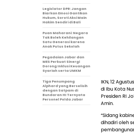
Legislator DPR: Jangan
Biarkan Emosi Gantikan
Hukum, Soroti Aksi Main
Hakim Sendiri di Bali
Puan Maharani: Negara
Tak Boleh Kehilangan
Satu Generasi karena
Anak Putus Sekolah
Pegadaian Jabar dan
MES Perkuat Sinergi
Dorong Inklusi Keuangan
Syariah serta UMKM
IKN, 12 Agustu
Tiga Penumpang
Alphard yang Berselisih
di Ibu Kota Nu
dengan Satpam di
Bundaran HI Ternyata
Presiden RI J
Personel Polda Jabar
Amin.
“Sidang kabin
dihadiri oleh
pembangunan I