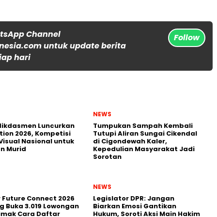
atsApp Channel
Follow
nesia.com untuk update berita
iap hari
NEWS
ikdasmen Luncurkan
Tumpukan Sampah Kembali
tion 2026, Kompetisi
Tutupi Aliran Sungai Cikendal
Visual Nasional untuk
di Cigondewah Kaler,
n Murid
Kepedulian Masyarakat Jadi
Sorotan
NEWS
r Future Connect 2026
Legislator DPR: Jangan
g Buka 3.019 Lowongan
Biarkan Emosi Gantikan
Simak Cara Daftar
Hukum, Soroti Aksi Main Hakim