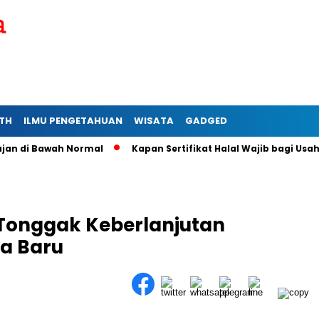
TH
ILMU PENGETAHUAN
WISATA
GADGED
i Bawah Normal
Kapan Sertifikat Halal Wajib bagi Usaha Mik
 Tonggak Keberlanjutan
a Baru