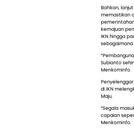
Bahkan, lanjut
memastikan a
pemerintahan
kemajuan pem
IKN hingga p
sebagaimana 
“Pembangunan 
Subianto sehi
Menkominfo.
Penyelenggara
di IKN melen
Maju.
“Segala masu
capaian sepert
Menkominfo.