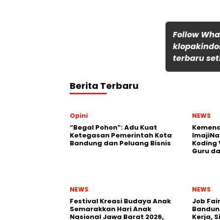
Follow Wh
klopakindo
terbaru set
Berita Terbaru
Opini
NEWS
“Begal Pohon”: Adu Kuat
Kemend
Ketegasan Pemerintah Kota
ImajiNa
Bandung dan Peluang Bisnis
Koding 
Guru da
NEWS
NEWS
Festival Kreasi Budaya Anak
Job Fai
Semarakkan Hari Anak
Bandun
Nasional Jawa Barat 2026,
Kerja, 