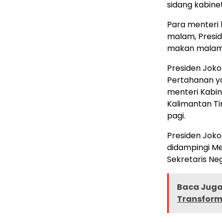
sidang kabinet
Para menteri 
malam, Presi
makan malam 
Presiden Jok
Pertahanan ya
menteri Kabin
Kalimantan Ti
pagi.
Presiden Joko
didampingi M
Sekretaris Ne
Baca Juga 
Transforma