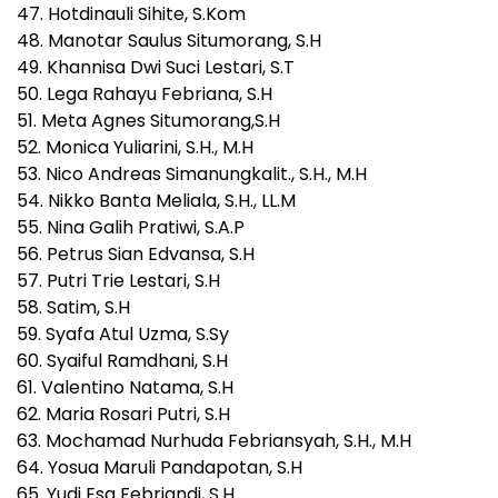
47. Hotdinauli Sihite, S.Kom
48. Manotar Saulus Situmorang, S.H
49. Khannisa Dwi Suci Lestari, S.T
50. Lega Rahayu Febriana, S.H
51. Meta Agnes Situmorang,S.H
52. Monica Yuliarini, S.H., M.H
53. Nico Andreas Simanungkalit., S.H., M.H
54. Nikko Banta Meliala, S.H., LL.M
55. Nina Galih Pratiwi, S.A.P
56. Petrus Sian Edvansa, S.H
57. Putri Trie Lestari, S.H
58. Satim, S.H
59. Syafa Atul Uzma, S.Sy
60. Syaiful Ramdhani, S.H
61. Valentino Natama, S.H
62. Maria Rosari Putri, S.H
63. Mochamad Nurhuda Febriansyah, S.H., M.H
64. Yosua Maruli Pandapotan, S.H
65. Yudi Esa Febriandi, S.H