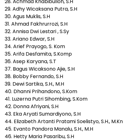
28. Achmad Khabibulloh, S.H
29. Adhy Wicaksana Putra, S.H
30. Agus Muklis, S.H
31. Ahmad Fakhrurrozi, S.H
32. Annisa Dwi Lestari , S.Sy
33. Ariano Edwar, S.H
34. Arief Prayogo, S. Kom
35. Arifa Desfamita, S.Komp
36. Asep Karyana, S.T
37. Bagus Wicaksono Ajie, S.H
38. Bobby Fernando, S.H
39. Dewi Sartika, S.H., M.H
40. Dhanni Prihandono, S.Kom
41. Luzerna Putri Sihombing, S.Kom
42. Donna Afriyani, S.H
43. Eka Aryati Sumardiyono, S.H
44. Elizabeth Artanti Pratami Soelistyo, S.H., M.Kn
45. Evanto Pandora Manalu, S.H., M.H
46. Hetty Maria Pasaribu, S.H