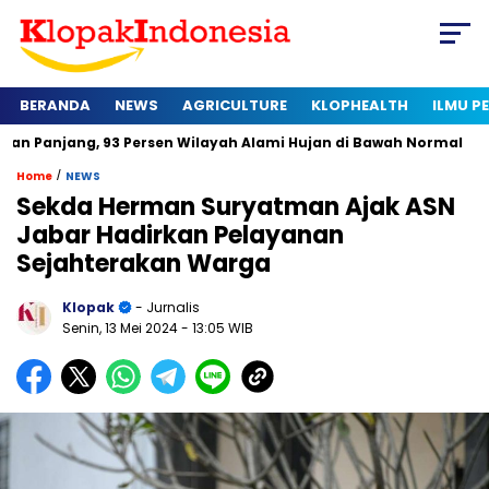
BERANDA
NEWS
AGRICULTURE
KLOPHEALTH
ILMU 
, 93 Persen Wilayah Alami Hujan di Bawah Normal
Kapan Ser
/
Home
NEWS
Sekda Herman Suryatman Ajak ASN
Jabar Hadirkan Pelayanan
Sejahterakan Warga
Klopak
- Jurnalis
Senin, 13 Mei 2024
- 13:05 WIB