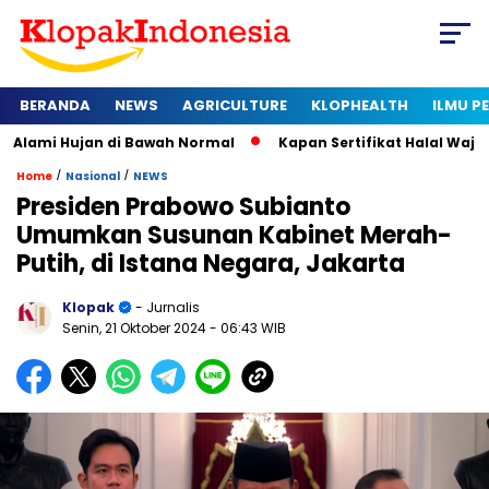
BERANDA
NEWS
AGRICULTURE
KLOPHEALTH
ILMU 
Hujan di Bawah Normal
Kapan Sertifikat Halal Wajib bagi Us
/
/
Home
Nasional
NEWS
Presiden Prabowo Subianto
Umumkan Susunan Kabinet Merah-
Putih, di Istana Negara, Jakarta
Klopak
- Jurnalis
Senin, 21 Oktober 2024
- 06:43 WIB