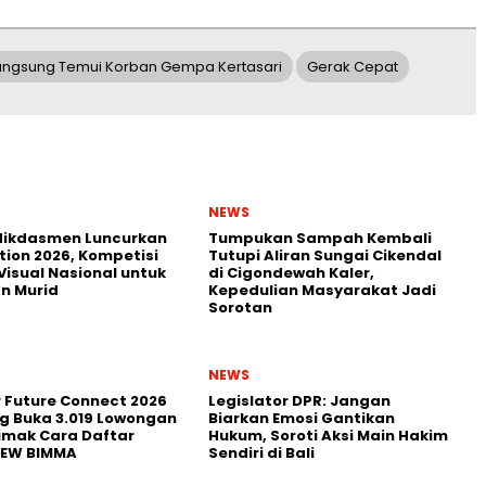
Langsung Temui Korban Gempa Kertasari
Gerak Cepat
NEWS
ikdasmen Luncurkan
Tumpukan Sampah Kembali
tion 2026, Kompetisi
Tutupi Aliran Sungai Cikendal
Visual Nasional untuk
di Cigondewah Kaler,
n Murid
Kepedulian Masyarakat Jadi
Sorotan
NEWS
r Future Connect 2026
Legislator DPR: Jangan
g Buka 3.019 Lowongan
Biarkan Emosi Gantikan
Simak Cara Daftar
Hukum, Soroti Aksi Main Hakim
NEW BIMMA
Sendiri di Bali