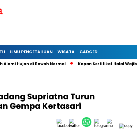
TH
ILMU PENGETAHUAN
WISATA
GADGED
mi Hujan di Bawah Normal
Kapan Sertifikat Halal Wajib bagi
Dadang Supriatna Turun
an Gempa Kertasari