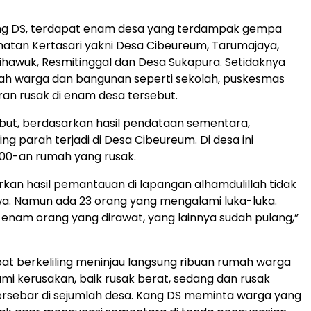
ang DS, terdapat enam desa yang terdampak gempa
atan Kertasari yakni Desa Cibeureum, Tarumajaya,
hawuk, Resmitinggal dan Desa Sukapura. Setidaknya
ah warga dan bangunan seperti sekolah, puskesmas
an rusak di enam desa tersebut.
but, berdasarkan hasil pendataan sementara,
ng parah terjadi di Desa Cibeureum. Di desa ini
400-an rumah yang rusak.
rkan hasil pemantauan di lapangan alhamdulillah tidak
wa. Namun ada 23 orang yang mengalami luka-luka.
nam orang yang dirawat, yang lainnya sudah pulang,”
t berkeliling meninjau langsung ribuan rumah warga
i kerusakan, baik rusak berat, sedang dan rusak
ersebar di sejumlah desa. Kang DS meminta warga yang