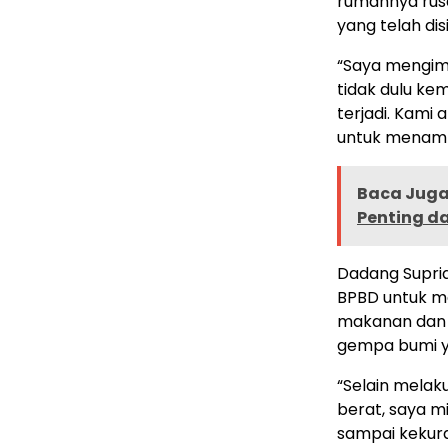
rumahnya rus
yang telah dis
“Saya mengim
tidak dulu ke
terjadi. Kam
untuk menampu
Baca Juga 
Penting d
Dadang Supria
BPBD untuk m
makanan dan
gempa bumi y
“Selain mela
berat, saya m
sampai kekur