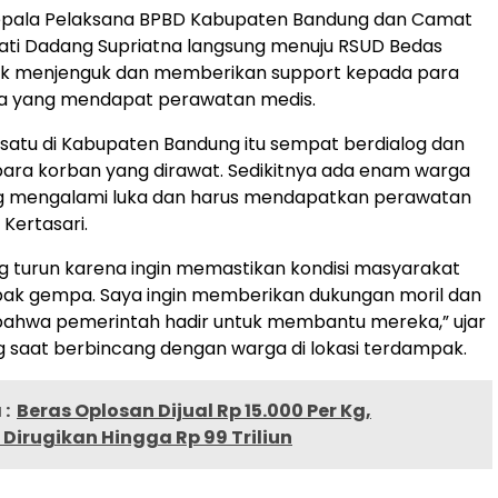
epala Pelaksana BPBD Kabupaten Bandung dan Camat
pati Dadang Supriatna langsung menuju RSUD Bedas
tuk menjenguk dan memberikan support kepada para
 yang mendapat perawatan medis.
atu di Kabupaten Bandung itu sempat berdialog dan
ara korban yang dirawat. Sedikitnya ada enam warga
ng mengalami luka dan harus mendapatkan perawatan
Kertasari.
g turun karena ingin memastikan kondisi masyarakat
ak gempa. Saya ingin memberikan dukungan moril dan
ahwa pemerintah hadir untuk membantu mereka,” ujar
 saat berbincang dengan warga di lokasi terdampak.
:
Beras Oplosan Dijual Rp 15.000 Per Kg,
irugikan Hingga Rp 99 Triliun