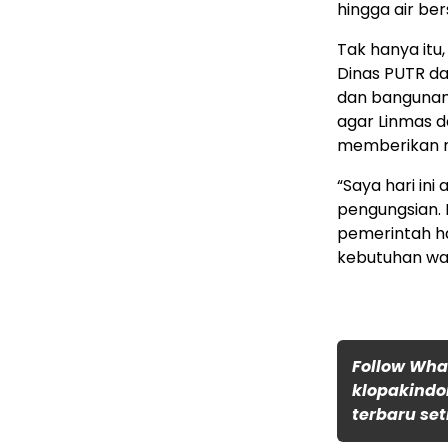
hingga air ber
Tak hanya itu
Dinas PUTR d
dan bangunan
agar Linmas d
memberikan r
“Saya hari in
pengungsian. 
pemerintah ha
kebutuhan war
Follow Wh
klopakindo
terbaru set