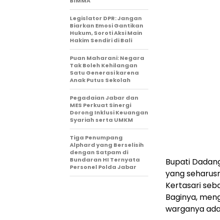
BIMMA
Legislator DPR: Jangan
Biarkan Emosi Gantikan
Hukum, Soroti Aksi Main
Hakim Sendiri di Bali
Puan Maharani: Negara
Tak Boleh Kehilangan
Satu Generasi karena
Anak Putus Sekolah
Pegadaian Jabar dan
MES Perkuat Sinergi
Dorong Inklusi Keuangan
Syariah serta UMKM
Tiga Penumpang
Alphard yang Berselisih
dengan Satpam di
Bundaran HI Ternyata
Bupati Dadan
Personel Polda Jabar
yang seharusn
Kertasari se
Baginya, men
warganya ada