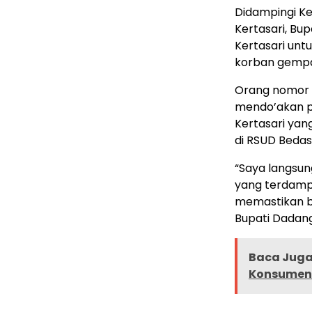
Didampingi K
Kertasari, Bu
Kertasari un
korban gempa
Orang nomor s
mendo’akan p
Kertasari ya
di RSUD Bedas 
“Saya langsun
yang terdamp
memastikan b
Bupati Dadang
Baca Juga 
Konsumen D