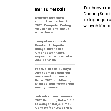
Tak hanya me
Berita Terkait
Dadang Supri
Kemendikdasmen
ke lapangan 
Luncurkan ImajiNation
wilayah Kecam
2026, Kompetisi Koding
Visual Nasional untuk
Guru dan Murid
Tumpukan Sampah
Kembali Tutupi Aliran
Sungai Cikendal di
Cigondewah Kaler,
Kepedulian Masyarakat
Jadi Sorotan
Festival Kreasi Budaya
Anak Semarakkan Hari
Anak Nasional Jawa
Barat 2026, Jadi Ruang
Ekspresi dan Pelestarian
Budaya Sunda
Job Fair Future Connect
2026 Bandung Buka 3.019
Lowongan Kerja, Simak
Cara Daftar Lewat NEW