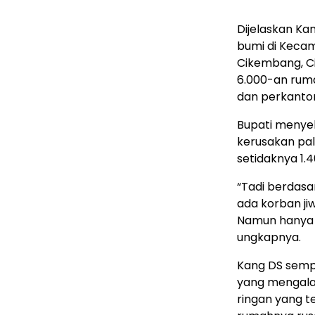
Dijelaskan K
bumi di Kecam
Cikembang, Ci
6.000-an rum
dan perkantor
Bupati menye
kerusakan pali
setidaknya 1.
“Tadi berdasa
ada korban ji
Namun hanya e
ungkapnya.
Kang DS sempa
yang mengalam
ringan yang t