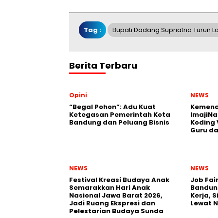
Tag :
Bupati Dadang Supriatna Turun 
Berita Terbaru
Opini
NEWS
“Begal Pohon”: Adu Kuat
Kemend
Ketegasan Pemerintah Kota
ImajiNa
Bandung dan Peluang Bisnis
Koding 
Guru da
NEWS
NEWS
Festival Kreasi Budaya Anak
Job Fai
Semarakkan Hari Anak
Bandun
Nasional Jawa Barat 2026,
Kerja, 
Jadi Ruang Ekspresi dan
Lewat 
Pelestarian Budaya Sunda