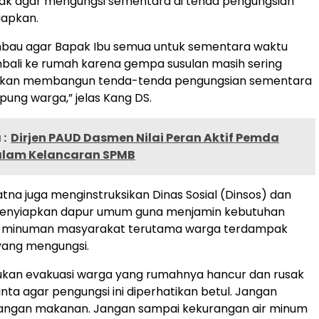
ak agar mengungsi sementara di tenda pengungsian
iapkan.
bau agar Bapak Ibu semua untuk sementara waktu
mbali ke rumah karena gempa susulan masih sering
i akan membangun tenda-tenda pengungsian sementara
ng warga,” jelas Kang DS.
:
Dirjen PAUD Dasmen Nilai Peran Aktif Pemda
alam Kelancaran SPMB
tna juga menginstruksikan Dinas Sosial (Dinsos) dan
enyiapkan dapur umum guna menjamin kebutuhan
 minuman masyarakat terutama warga terdampak
ang mengungsi.
kukan evakuasi warga yang rumahnya hancur dan rusak
inta agar pengungsi ini diperhatikan betul. Jangan
angan makanan. Jangan sampai kekurangan air minum