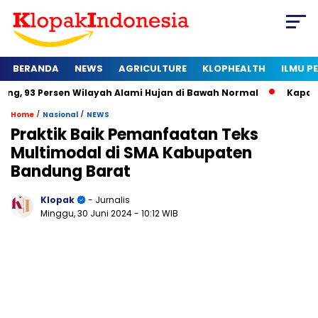
BERANDA
NEWS
AGRICULTURE
KLOPHEALTH
ILMU 
en Wilayah Alami Hujan di Bawah Normal
Kapan Sertifikat Ha
/
/
Home
Nasional
NEWS
Praktik Baik Pemanfaatan Teks
Multimodal di SMA Kabupaten
Bandung Barat
Klopak
- Jurnalis
Minggu, 30 Juni 2024
- 10:12 WIB