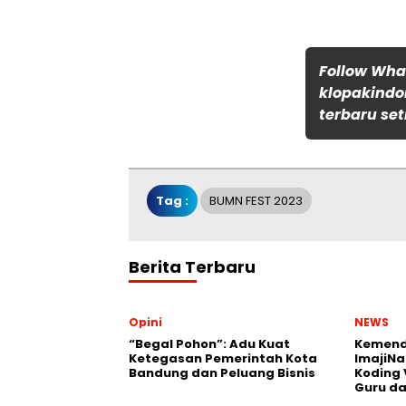
Follow Wh
klopakindo
terbaru set
Tag :
BUMN FEST 2023
Berita Terbaru
Opini
NEWS
“Begal Pohon”: Adu Kuat
Kemend
Ketegasan Pemerintah Kota
ImajiNa
Bandung dan Peluang Bisnis
Koding 
Guru da