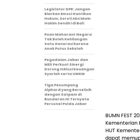
Legislator DPR: Jangan
Biarkan Emosi Gantikan
Hukum, Soroti Aksi Main
Hakim Sendiri di Bali
Puan Maharani: Negara
Tak Boleh Kehilangan
Satu Generasi karena
Anak Putus Sekolah
Pegadaian Jabar dan
MES Perkuat Sinergi
Dorong Inklusi Keuangan
Syariah serta UMKM
Tiga Penumpang
Alphard yang Berselisih
dengan Satpam di
Bundaran HI Ternyata
Personel Polda Jabar
BUMN FEST 20
Kementerian B
HUT Kementeri
dapat memupuk