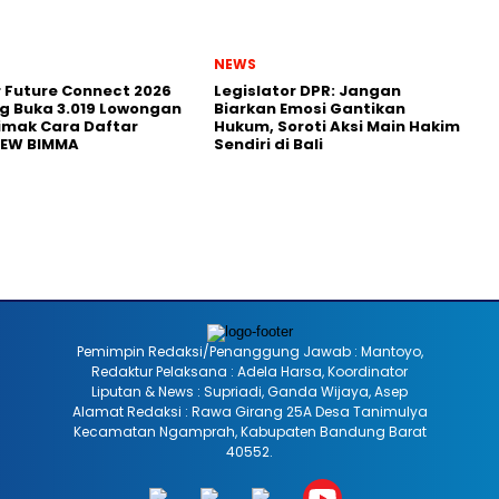
NEWS
r Future Connect 2026
Legislator DPR: Jangan
g Buka 3.019 Lowongan
Biarkan Emosi Gantikan
Simak Cara Daftar
Hukum, Soroti Aksi Main Hakim
NEW BIMMA
Sendiri di Bali
Pemimpin Redaksi/Penanggung Jawab : Mantoyo,
Redaktur Pelaksana : Adela Harsa, Koordinator
Liputan & News : Supriadi, Ganda Wijaya, Asep
Alamat Redaksi : Rawa Girang 25A Desa Tanimulya
Kecamatan Ngamprah, Kabupaten Bandung Barat
40552.