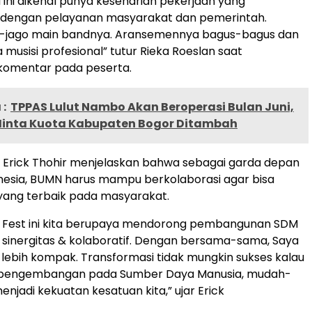
ini dikenal punya keseharian pekerjaan yang
dengan pelayanan masyarakat dan pemerintah.
o-jago main bandnya. Aransemennya bagus-bagus dan
musisi profesional” tutur Rieka Roeslan saat
omentar pada peserta.
:
TPPAS Lulut Nambo Akan Beroperasi Bulan Juni,
 Minta Kuota Kabupaten Bogor Ditambah
 Erick Thohir menjelaskan bahwa sebagai garda depan
nesia, BUMN harus mampu berkolaborasi agar bisa
ang terbaik pada masyarakat.
N Fest ini kita berupaya mendorong pembangunan SDM
sinergitas & kolaboratif. Dengan bersama-sama, Saya
 lebih kompak. Transformasi tidak mungkin sukses kalau
 pengembangan pada Sumber Daya Manusia, mudah-
njadi kekuatan kesatuan kita,” ujar Erick