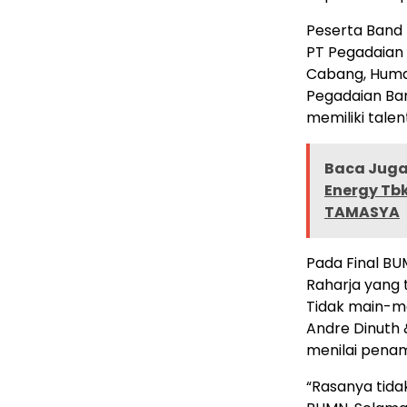
Peserta Band 
PT Pegadaian
Cabang, Humas
Pegadaian Ban
memiliki talen
Baca Juga 
Energy Tb
TAMASYA
Pada Final BUM
Raharja yang 
Tidak main-mai
Andre Dinuth 
menilai penam
“Rasanya tida