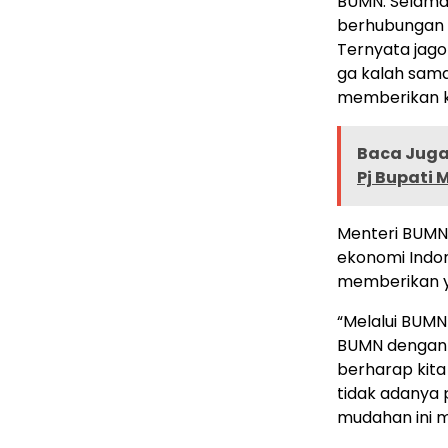
BUMN. Selama 
berhubungan 
Ternyata jag
ga kalah sama 
memberikan k
Baca Juga 
Pj Bupati
Menteri BUMN
ekonomi Indo
memberikan y
“Melalui BUM
BUMN dengan 
berharap kita
tidak adanya
mudahan ini me