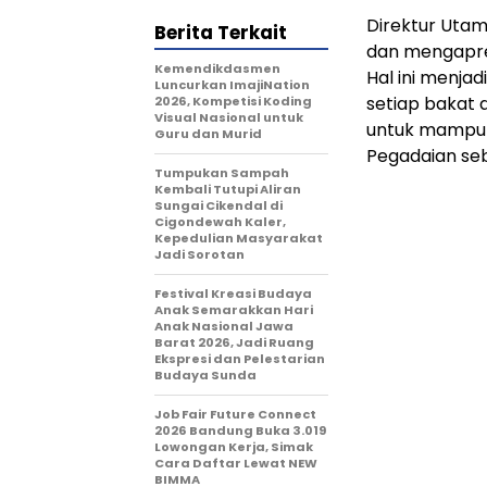
Direktur Uta
Berita Terkait
dan mengapres
Kemendikdasmen
Hal ini menja
Luncurkan ImajiNation
setiap bakat d
2026, Kompetisi Koding
Visual Nasional untuk
untuk mampu 
Guru dan Murid
Pegadaian seb
Tumpukan Sampah
Kembali Tutupi Aliran
Sungai Cikendal di
Cigondewah Kaler,
Kepedulian Masyarakat
Jadi Sorotan
Festival Kreasi Budaya
Anak Semarakkan Hari
Anak Nasional Jawa
Barat 2026, Jadi Ruang
Ekspresi dan Pelestarian
Budaya Sunda
Job Fair Future Connect
2026 Bandung Buka 3.019
Lowongan Kerja, Simak
Cara Daftar Lewat NEW
BIMMA