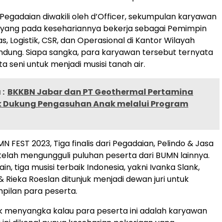
Pegadaian diwakili oleh d’Officer, sekumpulan karyawan
 yang pada kesehariannya bekerja sebagai Pemimpin
, Logistik, CSR, dan Operasional di Kantor Wilayah
dung. Siapa sangka, para karyawan tersebut ternyata
ta seni untuk menjadi musisi tanah air.
:
BKKBN Jabar dan PT Geothermal Pertamina
k Dukung Pengasuhan Anak melalui Program
N FEST 2023, Tiga finalis dari Pegadaian, Pelindo & Jasa
telah mengungguli puluhan peserta dari BUMN lainnya.
n, tiga musisi terbaik Indonesia, yakni Ivanka Slank,
& Rieka Roeslan ditunjuk menjadi dewan juri untuk
pilan para peserta.
k menyangka kalau para peserta ini adalah karyawan