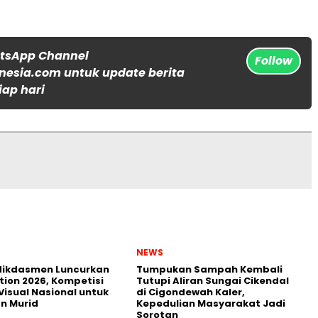
atsApp Channel
Follow
nesia.com untuk update berita
iap hari
NEWS
ikdasmen Luncurkan
Tumpukan Sampah Kembali
tion 2026, Kompetisi
Tutupi Aliran Sungai Cikendal
Visual Nasional untuk
di Cigondewah Kaler,
n Murid
Kepedulian Masyarakat Jadi
Sorotan