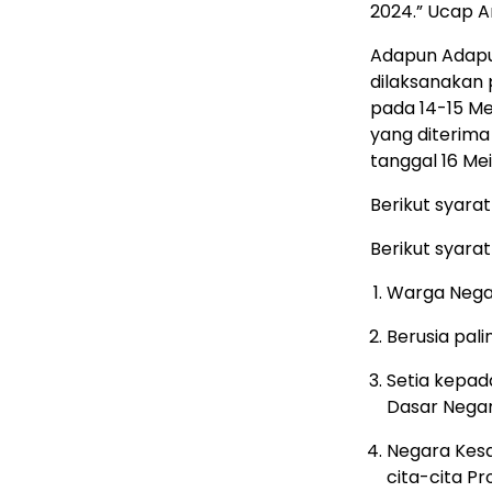
2024.” Ucap 
Adapun Adapu
dilaksanakan 
pada 14-15 M
yang diterima
tanggal 16 Mei
Berikut syarat
Berikut syara
Warga Nega
Berusia pali
Setia kepad
Dasar Negar
Negara Kesa
cita-cita Pr