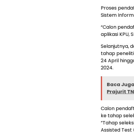
Proses penda
Sistem Inform
“Calon penda
aplikasi KPU, 
Selanjutnya,
tahap penelit
24 April hing
2024.
Baca Juga 
Prajurit T
Calon pendaft
ke tahap selek
”Tahap selek
Assisted Test