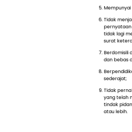
Mempunyai in
Tidak menja
pernyataan 
tidak lagi m
surat keter
Berdomisili
dan bebas d
Berpendidik
sederajat;
Tidak perna
yang telah
tindak pida
atau lebih.