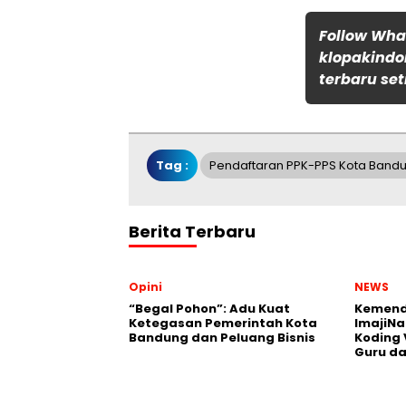
Follow Wh
klopakindo
terbaru set
Tag :
Pendaftaran PPK-PPS Kota Band
Berita Terbaru
Opini
NEWS
“Begal Pohon”: Adu Kuat
Kemend
Ketegasan Pemerintah Kota
ImajiNa
Bandung dan Peluang Bisnis
Koding 
Guru da