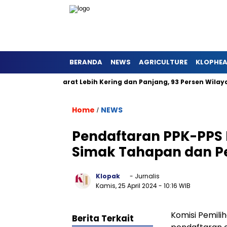
BERANDA
NEWS
AGRICULTURE
KLOPHE
 di Jawa Barat Lebih Kering dan Panjang, 93 Persen Wilayah Al
Home
NEWS
/
Pendaftaran PPK-PPS 
Simak Tahapan dan P
Klopak
- Jurnalis
Kamis, 25 April 2024
- 10:16 WIB
Komisi Pemil
Berita Terkait