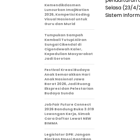
pendaftaran c
Kemendikdasmen
Selasa (23/4
Luncurkan ImajiNation
Sistem Inform
2026, Kompetisi Koding
Visual Nasional untuk
Guru dan Murid
Tumpukan Sampah
Kembali Tutupi Aliran
Sungai Cikendal di
Cigondewah Kaler,
Kepedulian Masyarakat
Jadi Sorotan
Festival Kreasi Budaya
Anak Semarakkan Hari
Anak Nasional Jawa
Barat 2026, Jadi Ruang
Ekspresi dan Pelestarian
Budaya Sunda
Job Fair Future Connect
2026 Bandung Buka 3.019
Lowongan Kerja, Simak
Cara Daftar Lewat NEW
BIMMA
Legislator DPR: Jangan
Biarkan Emosi Gantikan