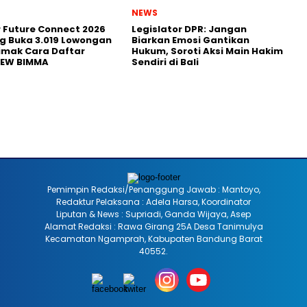
NEWS
r Future Connect 2026
Legislator DPR: Jangan
g Buka 3.019 Lowongan
Biarkan Emosi Gantikan
Simak Cara Daftar
Hukum, Soroti Aksi Main Hakim
NEW BIMMA
Sendiri di Bali
Pemimpin Redaksi/Penanggung Jawab : Mantoyo,
Redaktur Pelaksana : Adela Harsa, Koordinator
Liputan & News : Supriadi, Ganda Wijaya, Asep
Alamat Redaksi : Rawa Girang 25A Desa Tanimulya
Kecamatan Ngamprah, Kabupaten Bandung Barat
40552.