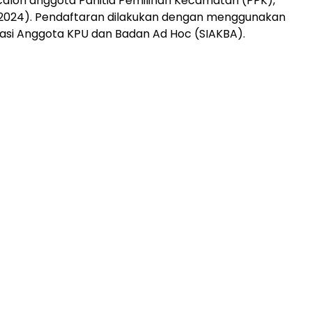
alon anggota Panitia Pemilihan Kecamatan (PPK),
/2024). Pendaftaran dilakukan dengan menggunakan
asi Anggota KPU dan Badan Ad Hoc (SIAKBA).