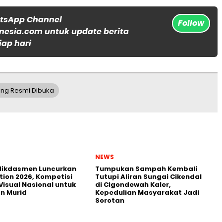
atsApp Channel
Follow
nesia.com untuk update berita
iap hari
ung Resmi Dibuka
NEWS
ikdasmen Luncurkan
Tumpukan Sampah Kembali
tion 2026, Kompetisi
Tutupi Aliran Sungai Cikendal
Visual Nasional untuk
di Cigondewah Kaler,
n Murid
Kepedulian Masyarakat Jadi
Sorotan