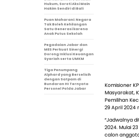
Hukum, Soroti Aksi Main
Hakim Sendiri di Bali
Puan Maharani: Negara
Tak Boleh Kehilangan
Satu Generasi karena
Anak Putus Sekolah
Pegadaian Jabar dan
MES Perkuat Sinergi
Dorong Inklusi Keuangan
Syariah serta UMKM
Tiga Penumpang
Alphard yang Berselisih
dengan Satpam di
Bundaran HI Ternyata
Komisioner KPU
Personel Polda Jabar
Masyarakat, 
Pemilihan Kec
29 April 2024
“Jadwalnya di
2024. Mulai 23
calon anggota