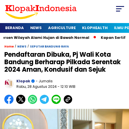
BERANDA
NEWS
AGRICULTURE
KLOPHEALTH
ILMU 
ayah Alami Hujan di Bawah Normal
Kapan Sertifikat Halal Wa
/
/
Home
NEWS
SEPUTAR BANDUNG RAYA
Pendaftaran Dibuka, Pj Wali Kota
Bandung Berharap Pilkada Serentak
2024 Aman, Kondusif dan Sejuk
Klopak
- Jurnalis
Rabu, 28 Agustus 2024
- 12:10 WIB