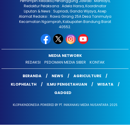
Pemimpin Redaksi/Penanggung Jawab : Mantoyo,
Redaktur Pelaksana : Adela Harsa, Koordinator
Liputan & News : Supriadi, Ganda Wijaya, Asep
Alamat Redaksi : Rawa Girang 25A Desa Tanimulya
Kecamatan Ngamprah, Kabupaten Bandung Barat
40552.
MEDIA NETWORK
REDAKSI
PEDOMAN MEDIA SIBER
KONTAK
BERANDA
NEWS
AGRICULTURE
KLOPHEALTH
ILMU PENGETAHUAN
WISATA
GADGED
KLOPAKINDONESIA POWERED BY PT. INIKANAKU MEDIA NUSANTARA 2025