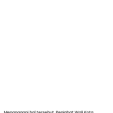
Menanggapi hal tersebut, Penjabat Wali Kota