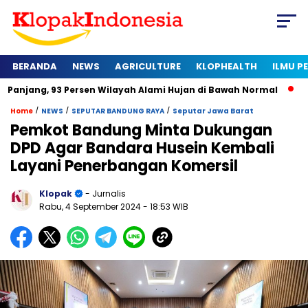
BERANDA
NEWS
AGRICULTURE
KLOPHEALTH
ILMU 
 93 Persen Wilayah Alami Hujan di Bawah Normal
Kapan Sert
/
/
/
Home
NEWS
SEPUTAR BANDUNG RAYA
Seputar Jawa Barat
Pemkot Bandung Minta Dukungan
DPD Agar Bandara Husein Kembali
Layani Penerbangan Komersil
Klopak
- Jurnalis
Rabu, 4 September 2024
- 18:53 WIB