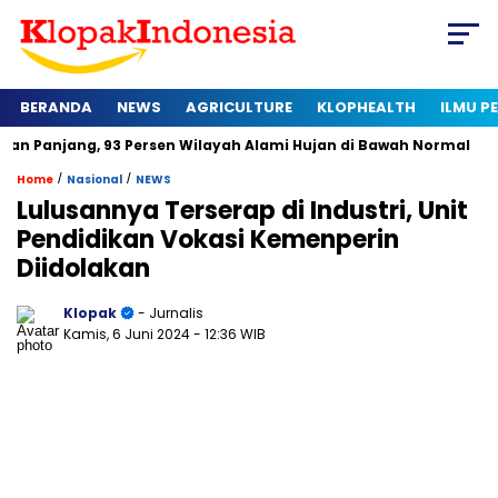
BERANDA
NEWS
AGRICULTURE
KLOPHEALTH
ILMU 
 93 Persen Wilayah Alami Hujan di Bawah Normal
Kapan Sert
/
/
Home
Nasional
NEWS
Lulusannya Terserap di Industri, Unit
Pendidikan Vokasi Kemenperin
Diidolakan
Klopak
- Jurnalis
Kamis, 6 Juni 2024
- 12:36 WIB