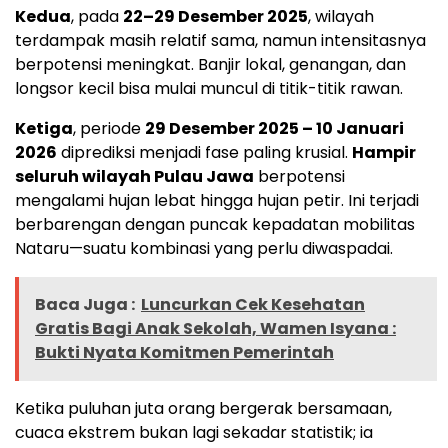
Kedua
, pada
22–29 Desember 2025
, wilayah
terdampak masih relatif sama, namun intensitasnya
berpotensi meningkat. Banjir lokal, genangan, dan
longsor kecil bisa mulai muncul di titik-titik rawan.
Ketiga
, periode
29 Desember 2025 – 10 Januari
2026
diprediksi menjadi fase paling krusial.
Hampir
seluruh wilayah Pulau Jawa
berpotensi
mengalami hujan lebat hingga hujan petir. Ini terjadi
berbarengan dengan puncak kepadatan mobilitas
Nataru—suatu kombinasi yang perlu diwaspadai.
Baca Juga :
Luncurkan Cek Kesehatan
Gratis Bagi Anak Sekolah, Wamen Isyana :
Bukti Nyata Komitmen Pemerintah
Ketika puluhan juta orang bergerak bersamaan,
cuaca ekstrem bukan lagi sekadar statistik; ia