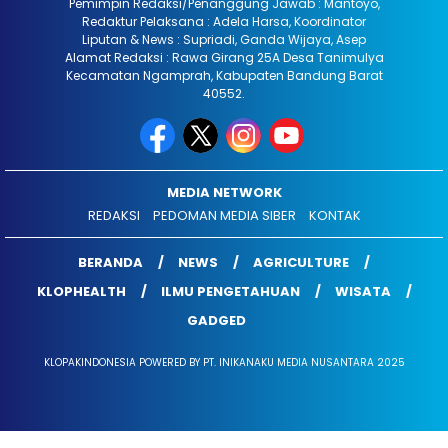
Pemimpin Redaksi/Penanggung Jawab : Mantoyo,
Redaktur Pelaksana : Adela Harsa, Koordinator
Liputan & News : Supriadi, Ganda Wijaya, Asep
Alamat Redaksi : Rawa Girang 25A Desa Tanimulya
Kecamatan Ngamprah, Kabupaten Bandung Barat
40552.
MEDIA NETWORK
REDAKSI
PEDOMAN MEDIA SIBER
KONTAK
BERANDA
NEWS
AGRICULTURE
KLOPHEALTH
ILMU PENGETAHUAN
WISATA
GADGED
KLOPAKINDONESIA POWERED BY PT. INIKANAKU MEDIA NUSANTARA 2025