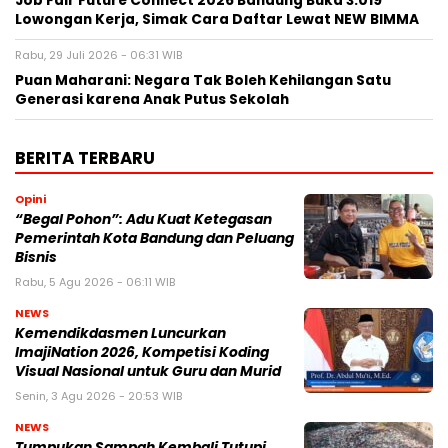
Job Fair Future Connect 2026 Bandung Buka 3.019
Lowongan Kerja, Simak Cara Daftar Lewat NEW BIMMA
Rabu, 29 Juli 2026 - 06:31 WIB
Puan Maharani: Negara Tak Boleh Kehilangan Satu
Generasi karena Anak Putus Sekolah
BERITA TERBARU
Opini
“Begal Pohon”: Adu Kuat Ketegasan
Pemerintah Kota Bandung dan Peluang
Bisnis
Rabu, 5 Agu 2026 - 06:11 WIB
NEWS
Kemendikdasmen Luncurkan
ImajiNation 2026, Kompetisi Koding
Visual Nasional untuk Guru dan Murid
Senin, 3 Agu 2026 - 20:53 WIB
NEWS
Tumpukan Sampah Kembali Tutupi