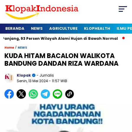
BERANDA
NEWS
AGRICULTURE
KLOPHEALTH
ILMU 
 Persen Wilayah Alami Hujan di Bawah Normal
Kapan Sertifi
/
Home
NEWS
KUDA HITAM BACALON WALIKOTA
BANDUNG DANDAN RIZA WARDANA
Klopak
- Jurnalis
Senin, 13 Mei 2024
- 11:57 WIB