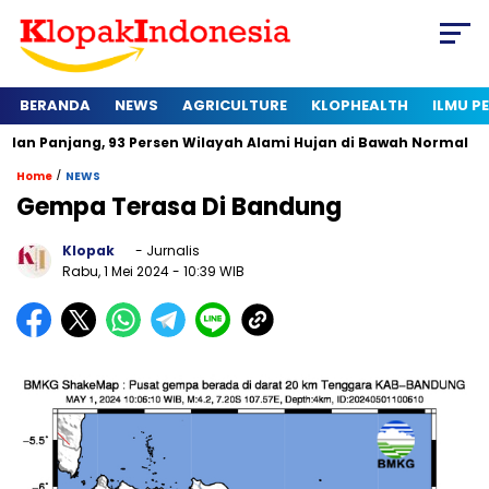
BERANDA
NEWS
AGRICULTURE
KLOPHEALTH
ILMU 
ng, 93 Persen Wilayah Alami Hujan di Bawah Normal
Kapan S
/
Home
NEWS
Gempa Terasa Di Bandung
Klopak
- Jurnalis
Rabu, 1 Mei 2024
- 10:39 WIB