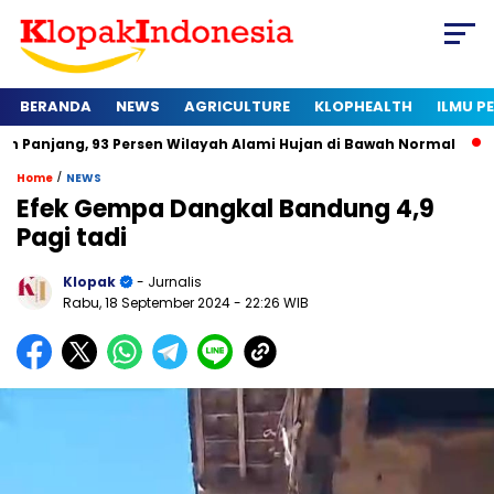
BERANDA
NEWS
AGRICULTURE
KLOPHEALTH
ILMU 
93 Persen Wilayah Alami Hujan di Bawah Normal
Kapan Sertif
/
Home
NEWS
Efek Gempa Dangkal Bandung 4,9
Pagi tadi
Klopak
- Jurnalis
Rabu, 18 September 2024
- 22:26 WIB