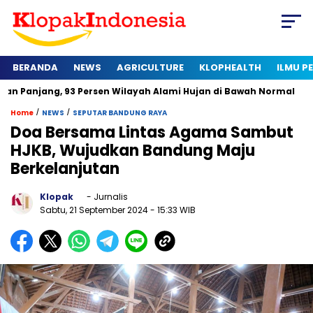
BERANDA
NEWS
AGRICULTURE
KLOPHEALTH
ILMU 
, 93 Persen Wilayah Alami Hujan di Bawah Normal
Kapan Ser
/
/
Home
NEWS
SEPUTAR BANDUNG RAYA
Doa Bersama Lintas Agama Sambut
HJKB, Wujudkan Bandung Maju
Berkelanjutan
Klopak
- Jurnalis
Sabtu, 21 September 2024
- 15:33 WIB