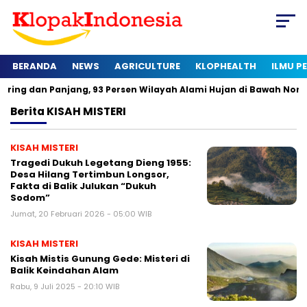
BERANDA
NEWS
AGRICULTURE
KLOPHEALTH
ILMU 
 Panjang, 93 Persen Wilayah Alami Hujan di Bawah Normal
K
Berita
KISAH MISTERI
KISAH MISTERI
Tragedi Dukuh Legetang Dieng 1955:
Desa Hilang Tertimbun Longsor,
Fakta di Balik Julukan “Dukuh
Sodom”
Jumat, 20 Februari 2026 - 05:00 WIB
KISAH MISTERI
Kisah Mistis Gunung Gede: Misteri di
Balik Keindahan Alam
Rabu, 9 Juli 2025 - 20:10 WIB