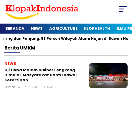
BERANDA
NEWS
AGRICULTURE
KLOPHEALTH
ILMU 
n Panjang, 93 Persen Wilayah Alami Hujan di Bawah Normal
Berita
UMKM
NEWS
Uji Coba Malam Kuliner Lengkong
Dimulai, Masyarakat Bantu Kawal
Ketertiban
Jumat, 14 Juni 2024 - 19:04 WIB