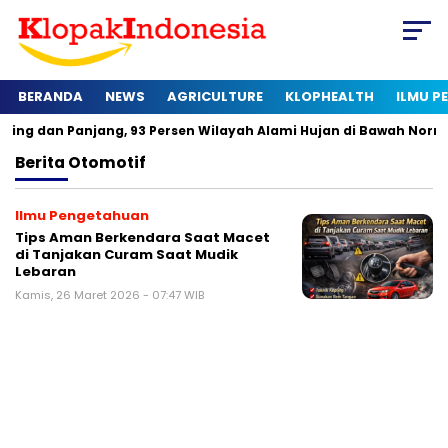
BERANDA
NEWS
AGRICULTURE
KLOPHEALTH
ILMU 
 Panjang, 93 Persen Wilayah Alami Hujan di Bawah Normal
K
Berita
Otomotif
Ilmu Pengetahuan
Tips Aman Berkendara Saat Macet
di Tanjakan Curam Saat Mudik
Lebaran
Kamis, 26 Maret 2026 - 07:47 WIB