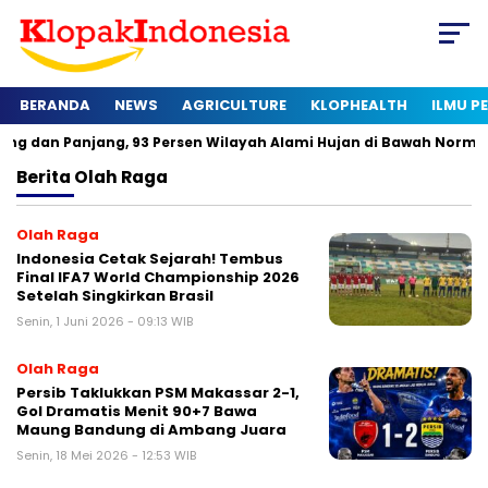
BERANDA
NEWS
AGRICULTURE
KLOPHEALTH
ILMU 
njang, 93 Persen Wilayah Alami Hujan di Bawah Normal
Kapa
Berita
Olah Raga
Olah Raga
Indonesia Cetak Sejarah! Tembus
Final IFA7 World Championship 2026
Setelah Singkirkan Brasil
Senin, 1 Juni 2026 - 09:13 WIB
Olah Raga
Persib Taklukkan PSM Makassar 2-1,
Gol Dramatis Menit 90+7 Bawa
Maung Bandung di Ambang Juara
Senin, 18 Mei 2026 - 12:53 WIB