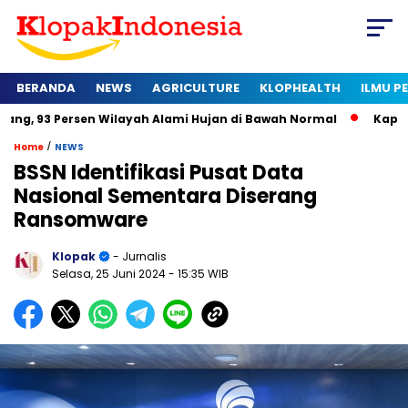
BERANDA
NEWS
AGRICULTURE
KLOPHEALTH
ILMU 
sen Wilayah Alami Hujan di Bawah Normal
Kapan Sertifikat H
/
Home
NEWS
BSSN Identifikasi Pusat Data
Nasional Sementara Diserang
Ransomware
Klopak
- Jurnalis
Selasa, 25 Juni 2024
- 15:35 WIB