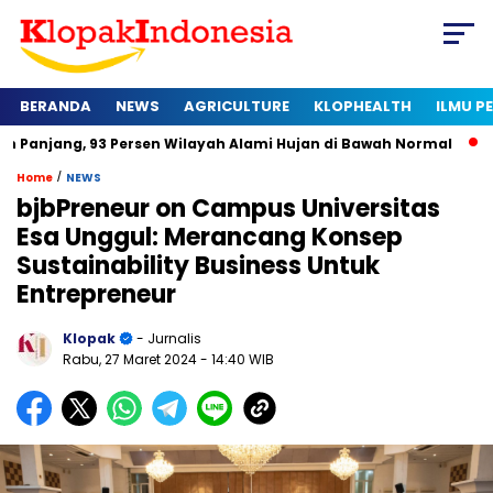
BERANDA
NEWS
AGRICULTURE
KLOPHEALTH
ILMU 
 93 Persen Wilayah Alami Hujan di Bawah Normal
Kapan Sert
/
Home
NEWS
bjbPreneur on Campus Universitas
Esa Unggul: Merancang Konsep
Sustainability Business Untuk
Entrepreneur
Klopak
- Jurnalis
Rabu, 27 Maret 2024
- 14:40 WIB