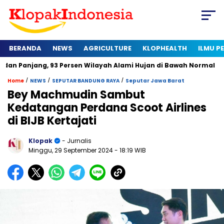
BERANDA
NEWS
AGRICULTURE
KLOPHEALTH
ILMU 
g, 93 Persen Wilayah Alami Hujan di Bawah Normal
Kapan Ser
/
/
/
Home
NEWS
SEPUTAR BANDUNG RAYA
Seputar Jawa Barat
Bey Machmudin Sambut
Kedatangan Perdana Scoot Airlines
di BIJB Kertajati
Klopak
- Jurnalis
Minggu, 29 September 2024
- 18:19 WIB