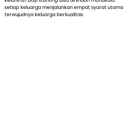
kelahiran bayi
stunting
bisa dihindari manakala
setiap keluarga menjalankan empat syarat utama
terwujudnya keluarga berkualitas.