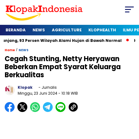
BERANDA
NEWS
AGRICULTURE
KLOPHEALTH
ILMU 
Persen Wilayah Alami Hujan di Bawah Normal
Kapan Sertifika
/
Home
NEWS
Cegah Stunting, Netty Heryawan
Beberkan Empat Syarat Keluarga
Berkualitas
Klopak
- Jurnalis
Minggu, 23 Juni 2024
- 10:18 WIB