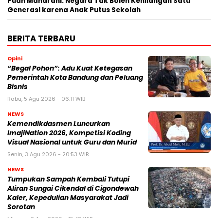
Puan Maharani: Negara Tak Boleh Kehilangan Satu
Generasi karena Anak Putus Sekolah
BERITA TERBARU
Opini
“Begal Pohon”: Adu Kuat Ketegasan
Pemerintah Kota Bandung dan Peluang
Bisnis
Rabu, 5 Agu 2026 - 06:11 WIB
NEWS
Kemendikdasmen Luncurkan
ImajiNation 2026, Kompetisi Koding
Visual Nasional untuk Guru dan Murid
Senin, 3 Agu 2026 - 20:53 WIB
NEWS
Tumpukan Sampah Kembali Tutupi
Aliran Sungai Cikendal di Cigondewah
Kaler, Kepedulian Masyarakat Jadi
Sorotan