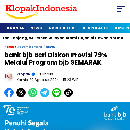
BERANDA
NEWS
AGRICULTURE
KLOPHEALTH
ILMU 
, 93 Persen Wilayah Alami Hujan di Bawah Normal
Kapan Ser
/
/
Home
Advertisement
NEWS
bank bjb Beri Diskon Provisi 79%
Melalui Program bjb SEMARAK
Klopak
- Jurnalis
Kamis, 29 Agustus 2024
- 15:23 WIB