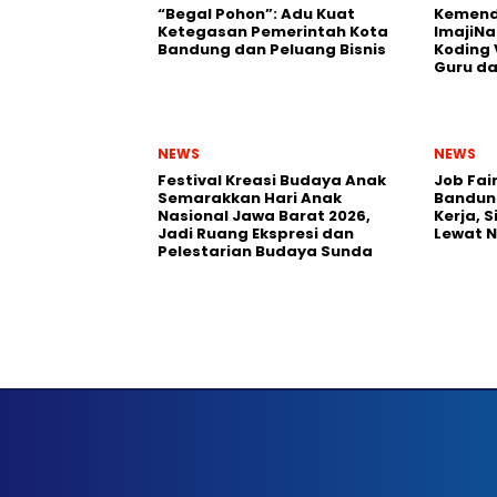
“Begal Pohon”: Adu Kuat
Kemend
Ketegasan Pemerintah Kota
ImajiNa
Bandung dan Peluang Bisnis
Koding 
Guru da
NEWS
NEWS
Festival Kreasi Budaya Anak
Job Fai
Semarakkan Hari Anak
Bandun
Nasional Jawa Barat 2026,
Kerja, 
Jadi Ruang Ekspresi dan
Lewat 
Pelestarian Budaya Sunda