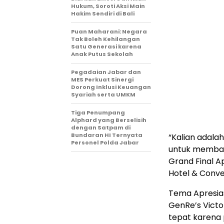
Hukum, Soroti Aksi Main
Hakim Sendiri di Bali
Puan Maharani: Negara
Tak Boleh Kehilangan
Satu Generasi karena
Anak Putus Sekolah
Pegadaian Jabar dan
MES Perkuat Sinergi
Dorong Inklusi Keuangan
Syariah serta UMKM
Tiga Penumpang
Alphard yang Berselisih
dengan Satpam di
Bundaran HI Ternyata
“Kalian adal
Personel Polda Jabar
untuk membaw
Grand Final A
Hotel & Conve
Tema Apresias
GenRe’s Victo
tepat karena 