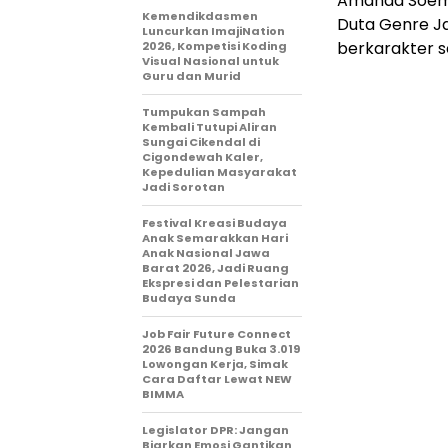
Amanda Soeme
Kemendikdasmen
Duta Genre Jaw
Luncurkan ImajiNation
berkarakter s
2026, Kompetisi Koding
Visual Nasional untuk
Guru dan Murid
Tumpukan Sampah
Kembali Tutupi Aliran
Sungai Cikendal di
Cigondewah Kaler,
Kepedulian Masyarakat
Jadi Sorotan
Festival Kreasi Budaya
Anak Semarakkan Hari
Anak Nasional Jawa
Barat 2026, Jadi Ruang
Ekspresi dan Pelestarian
Budaya Sunda
Job Fair Future Connect
2026 Bandung Buka 3.019
Lowongan Kerja, Simak
Cara Daftar Lewat NEW
BIMMA
Legislator DPR: Jangan
Biarkan Emosi Gantikan