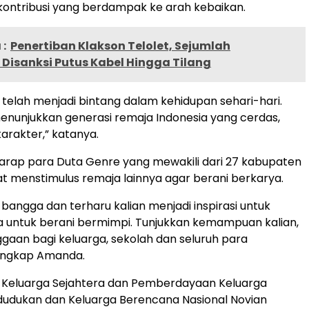
ontribusi yang berdampak ke arah kebaikan.
:
Penertiban Klakson Telolet, Sejumlah
Disanksi Putus Kabel Hingga Tilang
 telah menjadi bintang dalam kehidupan sehari-hari.
menunjukkan generasi remaja Indonesia yang cerdas,
karakter,” katanya.
rap para Duta Genre yang mewakili dari 27 kabupaten
t menstimulus remaja lainnya agar berani berkarya.
bangga dan terharu kalian menjadi inspirasi untuk
a untuk berani bermimpi. Tunjukkan kemampuan kalian,
ggaan bagi keluarga, sekolah dan seluruh para
ungkap Amanda.
g Keluarga Sejahtera dan Pemberdayaan Keluarga
udukan dan Keluarga Berencana Nasional Novian