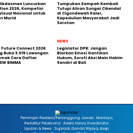
ikdasmen Luncurkan
Tumpukan Sampah Kembali
tion 2026, Kompetisi
Tutupi Aliran Sungai Cikendal
Visual Nasional untuk
di Cigondewah Kaler,
n Murid
Kepedulian Masyarakat Jadi
Sorotan
NEWS
r Future Connect 2026
Legislator DPR: Jangan
g Buka 3.019 Lowongan
Biarkan Emosi Gantikan
Simak Cara Daftar
Hukum, Soroti Aksi Main Hakim
NEW BIMMA
Sendiri di Bali
Pemimpin Redaksi/Penanggung Jawab : Mantoyo,
Redaktur Pelaksana : Adela Harsa, Koordinator
Liputan & News : Supriadi, Ganda Wijaya, Asep