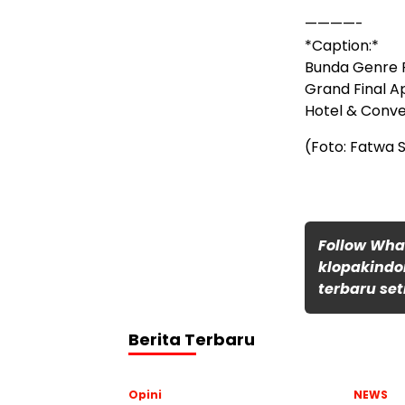
————-
*Caption:*
Bunda Genre 
Grand Final A
Hotel & Conve
(Foto: Fatwa 
Follow Wh
klopakindo
terbaru set
Berita Terbaru
Opini
NEWS