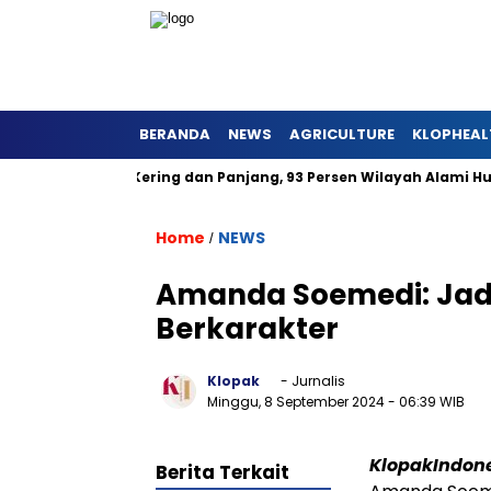
BERANDA
NEWS
AGRICULTURE
KLOPHEAL
arat Lebih Kering dan Panjang, 93 Persen Wilayah Alami Hujan 
Home
NEWS
/
Amanda Soemedi: Jadil
Berkarakter
Klopak
- Jurnalis
Minggu, 8 September 2024
- 06:39 WIB
KlopakIndon
Berita Terkait