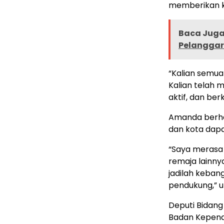
memberikan k
Baca Juga 
Pelanggar 
“Kalian semua
Kalian telah 
aktif, dan ber
Amanda berha
dan kota dapa
“Saya merasa 
remaja lainny
jadilah keban
pendukung,” 
Deputi Bidan
Badan Kepend