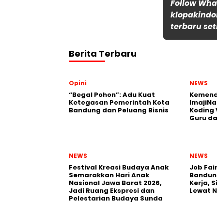
Follow Wh
klopakindo
terbaru set
Berita Terbaru
Opini
NEWS
“Begal Pohon”: Adu Kuat
Kemend
Ketegasan Pemerintah Kota
ImajiNa
Bandung dan Peluang Bisnis
Koding 
Guru da
NEWS
NEWS
Festival Kreasi Budaya Anak
Job Fai
Semarakkan Hari Anak
Bandun
Nasional Jawa Barat 2026,
Kerja, 
Jadi Ruang Ekspresi dan
Lewat 
Pelestarian Budaya Sunda