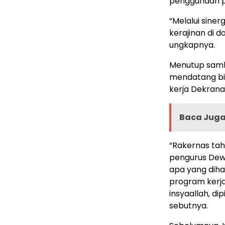
penggunaan p
“Melalui sine
kerajinan di d
ungkapnya.
Menutup sam
mendatang bi
kerja Dekrana
Baca Juga 
“Rakernas tah
pengurus Dewa
apa yang dihas
program kerj
insyaallah, di
sebutnya.