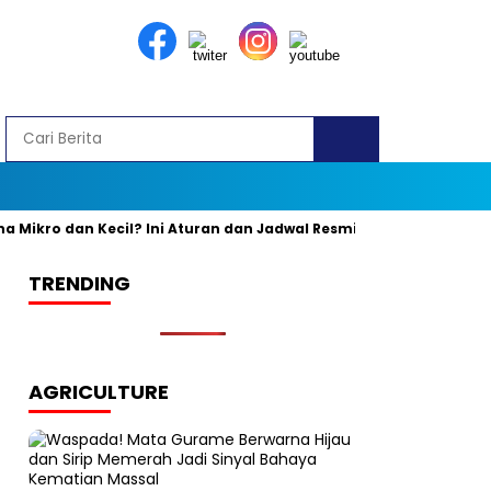
ro dan Kecil? Ini Aturan dan Jadwal Resminya
Banyak yang K
TRENDING
AGRICULTURE