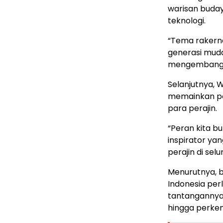
warisan buday
teknologi.
“Tema rakerna
generasi mud
mengembangkan
Selanjutnya,
memainkan pe
para perajin.
“Peran kita b
inspirator y
perajin di se
Menurutnya, be
Indonesia per
tantangannya 
hingga perke