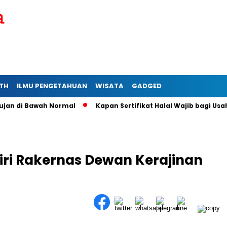
TH
ILMU PENGETAHUAN
WISATA
GADGED
di Bawah Normal
Kapan Sertifikat Halal Wajib bagi Usaha Mik
ri Rakernas Dewan Kerajinan