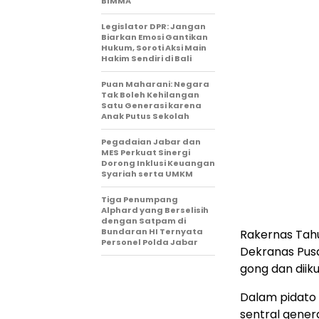
BIMMA
Legislator DPR: Jangan
Biarkan Emosi Gantikan
Hukum, Soroti Aksi Main
Hakim Sendiri di Bali
Puan Maharani: Negara
Tak Boleh Kehilangan
Satu Generasi karena
Anak Putus Sekolah
Pegadaian Jabar dan
MES Perkuat Sinergi
Dorong Inklusi Keuangan
Syariah serta UMKM
Tiga Penumpang
Alphard yang Berselisih
dengan Satpam di
Bundaran HI Ternyata
Rakernas Tahu
Personel Polda Jabar
Dekranas Pusa
gong dan diik
Dalam pidato
sentral gene