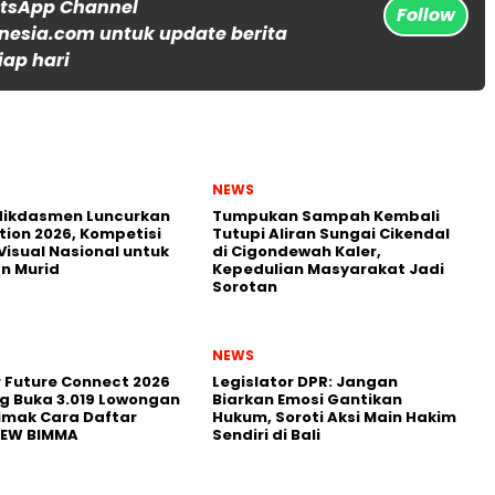
atsApp Channel
Follow
nesia.com untuk update berita
iap hari
NEWS
ikdasmen Luncurkan
Tumpukan Sampah Kembali
tion 2026, Kompetisi
Tutupi Aliran Sungai Cikendal
Visual Nasional untuk
di Cigondewah Kaler,
n Murid
Kepedulian Masyarakat Jadi
Sorotan
NEWS
r Future Connect 2026
Legislator DPR: Jangan
g Buka 3.019 Lowongan
Biarkan Emosi Gantikan
Simak Cara Daftar
Hukum, Soroti Aksi Main Hakim
NEW BIMMA
Sendiri di Bali