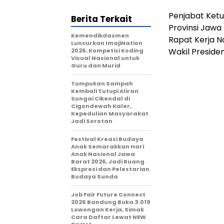
Penjabat Ket
Berita Terkait
Provinsi Jaw
Kemendikdasmen
Rapat Kerja N
Luncurkan ImajiNation
Wakil Presiden
2026, Kompetisi Koding
Visual Nasional untuk
Guru dan Murid
Tumpukan Sampah
Kembali Tutupi Aliran
Sungai Cikendal di
Cigondewah Kaler,
Kepedulian Masyarakat
Jadi Sorotan
Festival Kreasi Budaya
Anak Semarakkan Hari
Anak Nasional Jawa
Barat 2026, Jadi Ruang
Ekspresi dan Pelestarian
Budaya Sunda
Job Fair Future Connect
2026 Bandung Buka 3.019
Lowongan Kerja, Simak
Cara Daftar Lewat NEW