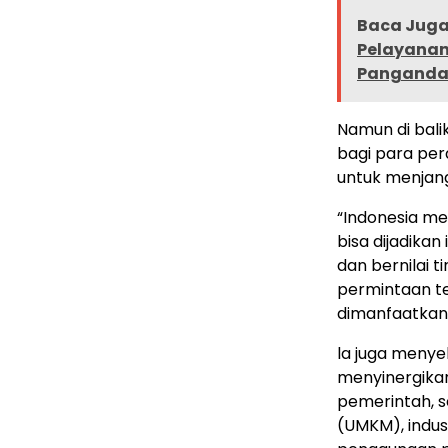
Baca Juga 
Pelayanan 
Panganda
Namun di balik
bagi para pe
untuk menjang
“Indonesia m
bisa dijadika
dan bernilai t
permintaan te
dimanfaatkan o
la juga meny
menyinergika
pemerintah, se
(UMKM), indus