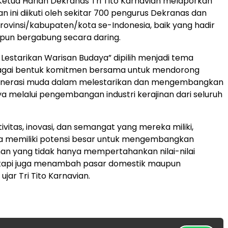
etua Harian Dekranas Tri Tito Karnavian melaporkan
n ini diikuti oleh sekitar 700 pengurus Dekranas dan
ovinsi/kabupaten/kota se-Indonesia, baik yang hadir
pun bergabung secara daring.
 Lestarikan Warisan Budaya” dipilih menjadi tema
agai bentuk komitmen bersama untuk mendorong
generasi muda dalam melestarikan dan mengembangkan
a melalui pengembangan industri kerajinan dari seluruh
vitas, inovasi, dan semangat yang mereka miliki,
a memiliki potensi besar untuk mengembangkan
nan yang tidak hanya mempertahankan nilai-nilai
tetapi juga menambah pasar domestik maupun
 ujar Tri Tito Karnavian.