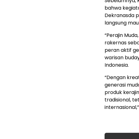
Sebelumnya, K
bahwa kegiata
Dekranasda pr
langsung mau
“Perajin Muda,
rakernas seb
peran aktif 
warisan buday
Indonesia.
“Dengan kreati
generasi mud
produk keraji
tradisional, 
internasional,”