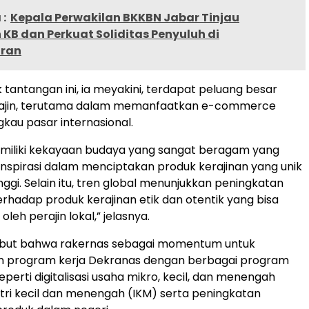
:
Kepala Perwakilan BKKBN Jabar Tinjau
KB dan Perkuat Soliditas Penyuluh di
ran
 tantangan ini, ia meyakini, terdapat peluang besar
rajin, terutama dalam memanfaatkan e-commerce
kau pasar internasional.
emiliki kekayaan budaya yang sangat beragam yang
n inspirasi dalam menciptakan produk kerajinan yang unik
inggi. Selain itu, tren global menunjukkan peningkatan
rhadap produk kerajinan etik dan otentik yang bisa
leh perajin lokal,” jelasnya.
ebut bahwa rakernas sebagai momentum untuk
n program kerja Dekranas dengan berbagai program
perti digitalisasi usaha mikro, kecil, dan menengah
tri kecil dan menengah (IKM) serta peningkatan