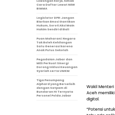
Lowongan Kerja, Simak
Cara Daftar Lewat NEW
BIMMA
Legislator DPR: Jangan
Biarkan Emosi Gantikan
Hukum, Soroti Aksi Main
Hakim Sendiri di Bali
Puan Maharani: Negara
Tak Boleh Kehilangan
Satu Generasi karena
Anak Putus Sekolah
Pegadaian Jabar dan
MES Perkuat Sinergi
Dorong Inklusi Keuangan
Syariah serta UMKM
Tiga Penumpang
Alphard yang Berselisih
Wakil Menteri
dengan Satpam di
Bundaran HI Ternyata
Aceh memiliki
Personel Polda Jabar
digital.
“Potensi untu