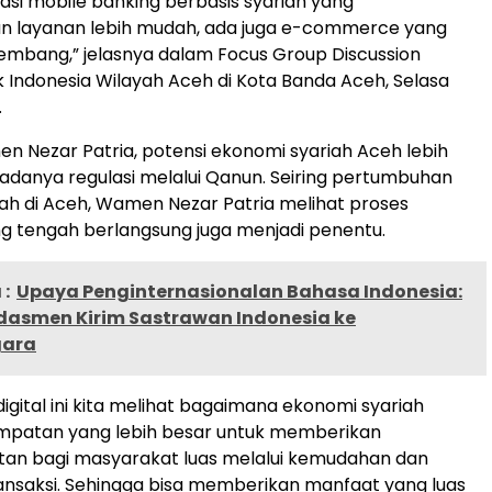
kasi mobile banking berbasis syariah yang
 layanan lebih mudah, ada juga e-commerce yang
mbang,” jelasnya dalam Focus Group Discussion
Indonesia Wilayah Aceh di Kota Banda Aceh, Selasa
.
 Nezar Patria, potensi ekonomi syariah Aceh lebih
adanya regulasi melalui Qanun. Seiring pertumbuhan
ah di Aceh, Wamen Nezar Patria melihat proses
yang tengah berlangsung juga menjadi penentu.
:
Upaya Penginternasionalan Bahasa Indonesia:
asmen Kirim Sastrawan Indonesia ke
ara
digital ini kita melihat bagaimana ekonomi syariah
empatan yang lebih besar untuk memberikan
an bagi masyarakat luas melalui kemudahan dan
nsaksi. Sehingga bisa memberikan manfaat yang luas