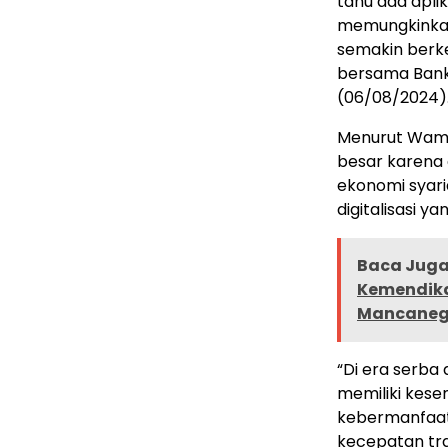
tahu ada apli
memungkinkan
semakin berke
bersama Bank 
(06/08/2024)
Menurut Wamen
besar karena 
ekonomi syari
digitalisasi 
Baca Juga 
Kemendikd
Mancaneg
“Di era serba 
memiliki kes
kebermanfaat
kecepatan tra