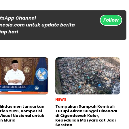
atsApp Channel
Follow
nesia.com untuk update berita
iap hari
NEWS
ikdasmen Luncurkan
Tumpukan Sampah Kembali
tion 2026, Kompetisi
Tutupi Aliran Sungai Cikendal
Visual Nasional untuk
di Cigondewah Kaler,
n Murid
Kepedulian Masyarakat Jadi
Sorotan