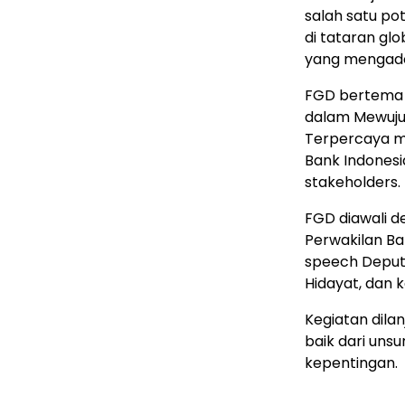
salah satu p
di tataran glo
yang mengadop
FGD bertema 
dalam Mewuju
Terpercaya m
Bank Indonesi
stakeholders.
FGD diawali 
Perwakilan Ba
speech Deputi
Hidayat, dan
Kegiatan dila
baik dari un
kepentingan.