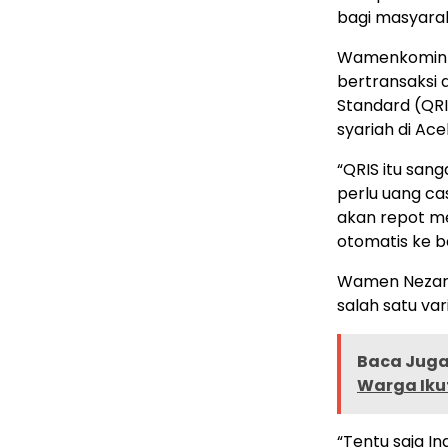
bagi masyaraka
Wamenkominfo
bertransaksi
Standard (QRI
syariah di Ace
“QRIS itu sa
perlu uang ca
akan repot m
otomatis ke b
Wamen Nezar 
salah satu va
Baca Juga 
Warga Iku
“Tentu saja I