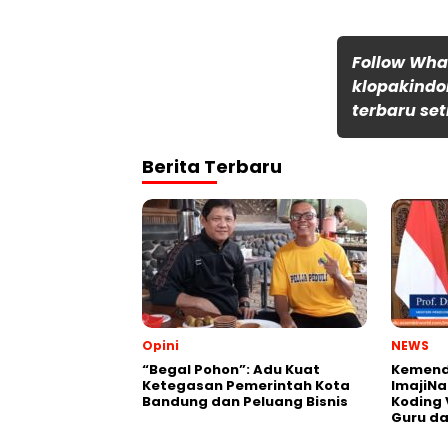
Follow Wh
klopakindo
terbaru set
Berita Terbaru
Opini
NEWS
“Begal Pohon”: Adu Kuat
Kemend
Ketegasan Pemerintah Kota
ImajiNa
Bandung dan Peluang Bisnis
Koding 
Guru da