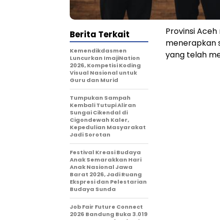
Provinsi Aceh
Berita Terkait
menerapkan si
Kemendikdasmen
yang telah me
Luncurkan ImajiNation
2026, Kompetisi Koding
Visual Nasional untuk
Guru dan Murid
Tumpukan Sampah
Kembali Tutupi Aliran
Sungai Cikendal di
Cigondewah Kaler,
Kepedulian Masyarakat
Jadi Sorotan
Festival Kreasi Budaya
Anak Semarakkan Hari
Anak Nasional Jawa
Barat 2026, Jadi Ruang
Ekspresi dan Pelestarian
Budaya Sunda
Job Fair Future Connect
2026 Bandung Buka 3.019