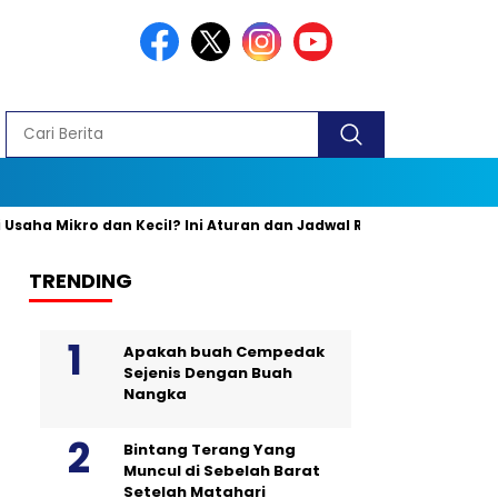
ikro dan Kecil? Ini Aturan dan Jadwal Resminya
Banyak yang 
TRENDING
Apakah buah Cempedak
Sejenis Dengan Buah
Nangka
Bintang Terang Yang
Muncul di Sebelah Barat
Setelah Matahari