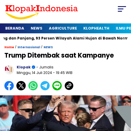
BERANDA
NEWS
AGRICULTURE
KLOPHEALTH
ILMU 
ang, 93 Persen Wilayah Alami Hujan di Bawah Normal
Kapan 
/
/
Home
Internasional
NEWS
Trump Ditembak saat Kampanye
Klopak
- Jurnalis
Minggu, 14 Juli 2024
- 19:45 WIB