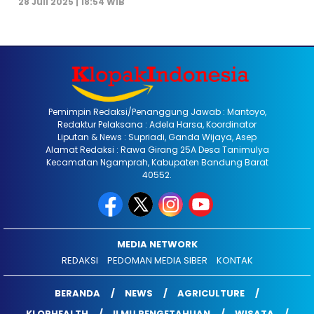
28 Juli 2025 | 18:54 WIB
Pemimpin Redaksi/Penanggung Jawab : Mantoyo,
Redaktur Pelaksana : Adela Harsa, Koordinator
Liputan & News : Supriadi, Ganda Wijaya, Asep
Alamat Redaksi : Rawa Girang 25A Desa Tanimulya
Kecamatan Ngamprah, Kabupaten Bandung Barat
40552.
MEDIA NETWORK
REDAKSI
PEDOMAN MEDIA SIBER
KONTAK
BERANDA
NEWS
AGRICULTURE
KLOPHEALTH
ILMU PENGETAHUAN
WISATA