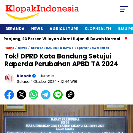
BERANDA
NEWS
AGRICULTURE
KLOPHEALTH
ILMU 
3 Persen Wilayah Alami Hujan di Bawah Normal
Kapan Sertif
/
/
/
Home
NEWS
SEPUTAR BANDUNG RAYA
Seputar Jawa Barat
Tok! DPRD Kota Bandung Setujui
Raperda Perubahan APBD TA 2024
Klopak
- Jurnalis
Selasa, 1 Oktober 2024
- 12:44 WIB