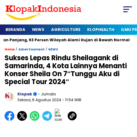
BERANDA
NEWS
AGRICULTURE
KLOPHEALTH
ILMU 
, 93 Persen Wilayah Alami Hujan di Bawah Normal
Kapan Ser
/
/
Home
Advertisement
NEWS
Sukses Lepas Rindu Sheilagank di
Samarinda, 4 Kota Lainnya Menanti
Konser Sheila On 7″Tunggu Aku di
Special Tour 2024″
Klopak
- Jurnalis
Selasa, 6 Agustus 2024
- 11:54 WIB