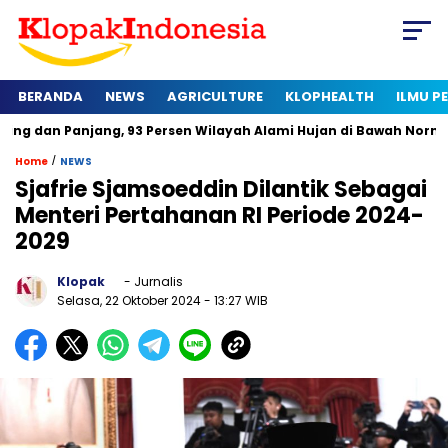
BERANDA
NEWS
AGRICULTURE
KLOPHEALTH
ILMU 
Panjang, 93 Persen Wilayah Alami Hujan di Bawah Normal
Ka
/
Home
NEWS
Sjafrie Sjamsoeddin Dilantik Sebagai
Menteri Pertahanan RI Periode 2024-
2029
Klopak
- Jurnalis
Selasa, 22 Oktober 2024
- 13:27 WIB