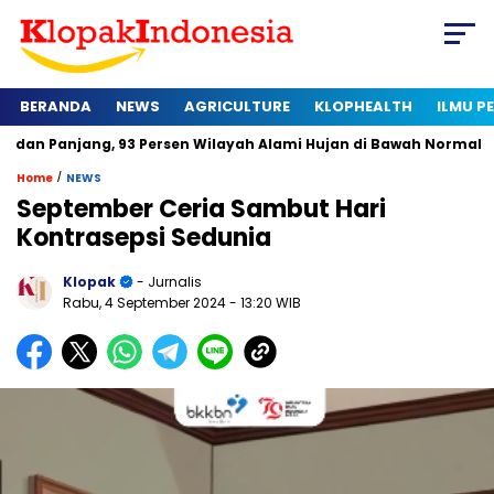
BERANDA
NEWS
AGRICULTURE
KLOPHEALTH
ILMU 
g, 93 Persen Wilayah Alami Hujan di Bawah Normal
Kapan Se
/
Home
NEWS
September Ceria Sambut Hari
Kontrasepsi Sedunia
Klopak
- Jurnalis
Rabu, 4 September 2024
- 13:20 WIB