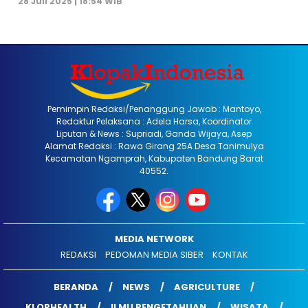
28 Juli 2025 | 18:54 WIB
Pemimpin Redaksi/Penanggung Jawab : Mantoyo,
Redaktur Pelaksana : Adela Harsa, Koordinator
Liputan & News : Supriadi, Ganda Wijaya, Asep
Alamat Redaksi : Rawa Girang 25A Desa Tanimulya
Kecamatan Ngamprah, Kabupaten Bandung Barat
40552.
MEDIA NETWORK
REDAKSI
PEDOMAN MEDIA SIBER
KONTAK
BERANDA
NEWS
AGRICULTURE
KLOPHEALTH
ILMU PENGETAHUAN
WISATA