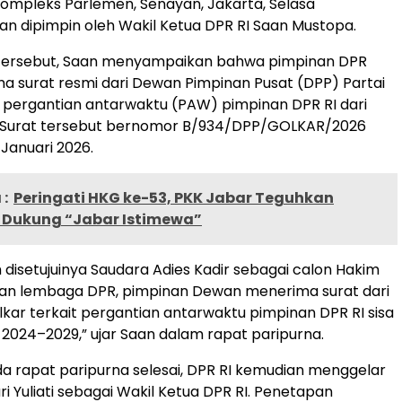
 Kompleks Parlemen, Senayan, Jakarta, Selasa
dan dipimpin oleh Wakil Ketua DPR RI Saan Mustopa.
tersebut, Saan menyampaikan bahwa pimpinan DPR
a surat resmi dari Dewan Pimpinan Pusat (DPP) Partai
t pergantian antarwaktu (PAW) pimpinan DPR RI dari
r. Surat tersebut bernomor B/934/DPP/GOLKAR/2026
 Januari 2026.
:
Peringati HKG ke-53, PKK Jabar Teguhkan
Dukung “Jabar Istimewa”
 disetujuinya Saudara Adies Kadir sebagai calon Hakim
ulan lembaga DPR, pimpinan Dewan menerima surat dari
lkar terkait pergantian antarwaktu pimpinan DPR RI sisa
2024–2029,” ujar Saan dalam rapat paripurna.
a rapat paripurna selesai, DPR RI kemudian menggelar
i Yuliati sebagai Wakil Ketua DPR RI. Penetapan