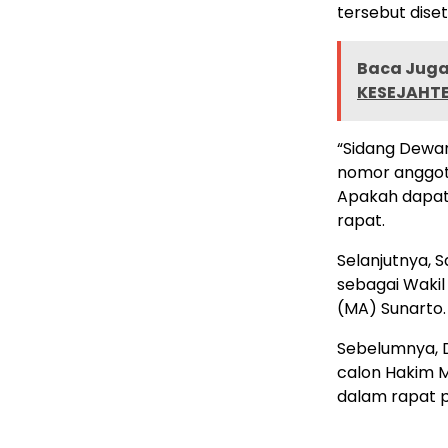
tersebut dise
Baca Juga 
KESEJAHT
“Sidang Dewan
nomor anggota
Apakah dapat 
rapat.
Selanjutnya, S
sebagai Waki
(MA) Sunarto.
Sebelumnya, D
calon Hakim M
dalam rapat 