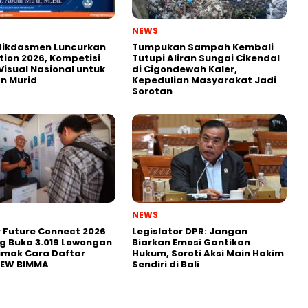
NEWS
ikdasmen Luncurkan
Tumpukan Sampah Kembali
tion 2026, Kompetisi
Tutupi Aliran Sungai Cikendal
Visual Nasional untuk
di Cigondewah Kaler,
n Murid
Kepedulian Masyarakat Jadi
Sorotan
NEWS
r Future Connect 2026
Legislator DPR: Jangan
g Buka 3.019 Lowongan
Biarkan Emosi Gantikan
Simak Cara Daftar
Hukum, Soroti Aksi Main Hakim
NEW BIMMA
Sendiri di Bali