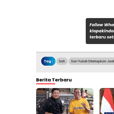
Follow Wh
klopakindo
terbaru set
Tag :
Sah
Sari Yuliati Ditetapkan Ja
Berita Terbaru