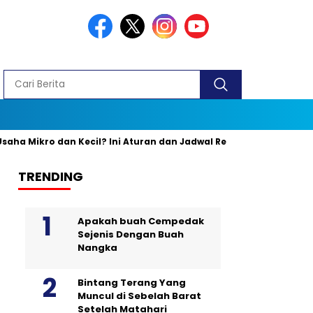
ro dan Kecil? Ini Aturan dan Jadwal Resminya
Banyak yang K
TRENDING
Apakah buah Cempedak
Sejenis Dengan Buah
Nangka
Bintang Terang Yang
Muncul di Sebelah Barat
Setelah Matahari