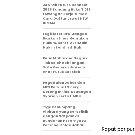
Job Fair Future Connect
2026 Bandung Buka 3.019
Lowongan Kerja, Simak
Cara Daftar Lewat NEW
BIMMA
Legislator DPR: Jangan
Biarkan Emosi Gantikan
Hukum, Soroti Aksi Main
Hakim Sendiri di Bali
Puan Maharani: Negara
Tak Boleh Kehilangan
Satu Generasi karena
Anak Putus Sekolah
Pegadaian Jabar dan
MES Perkuat Sinergi
Dorong Inklusi Keuangan
Syariah serta UMKM
Tiga Penumpang
Alphard yang Berselisih
dengan Satpam di
Bundaran HI Ternyata
Personel Polda Jabar
Rapat paripur