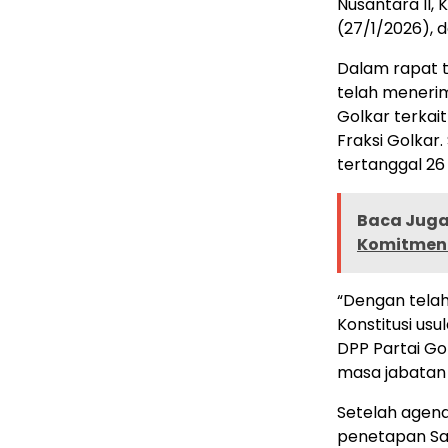
Nusantara II,
(27/1/2026), 
Dalam rapat 
telah menerim
Golkar terkai
Fraksi Golka
tertanggal 26
Baca Juga 
Komitmen 
“Dengan telah
Konstitusi us
DPP Partai Go
masa jabatan 
Setelah agend
penetapan Sar