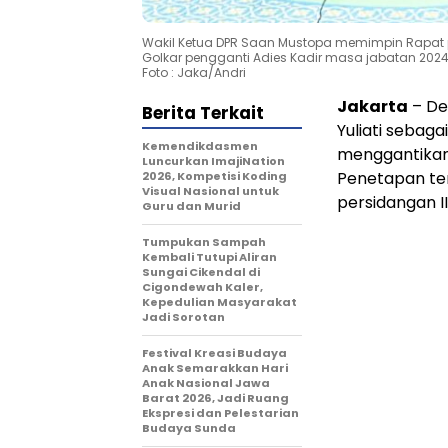
Wakil Ketua DPR Saan Mustopa memimpin Rapat pa
Golkar pengganti Adies Kadir masa jabatan 2024-
Foto : Jaka/Andri
Jakarta
– De
Berita Terkait
Yuliati sebaga
Kemendikdasmen
menggantikan 
Luncurkan ImajiNation
Penetapan ter
2026, Kompetisi Koding
Visual Nasional untuk
persidangan I
Guru dan Murid
Tumpukan Sampah
Kembali Tutupi Aliran
Sungai Cikendal di
Cigondewah Kaler,
Kepedulian Masyarakat
Jadi Sorotan
Festival Kreasi Budaya
Anak Semarakkan Hari
Anak Nasional Jawa
Barat 2026, Jadi Ruang
Ekspresi dan Pelestarian
Budaya Sunda