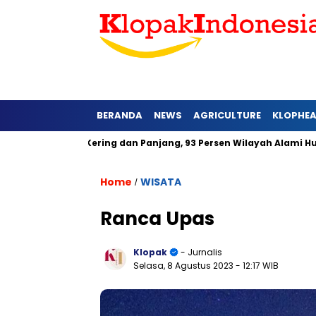
BERANDA
NEWS
AGRICULTURE
KLOPHE
Lebih Kering dan Panjang, 93 Persen Wilayah Alami Hujan di Baw
Home
WISATA
/
Ranca Upas
Klopak
- Jurnalis
Selasa, 8 Agustus 2023
- 12:17 WIB