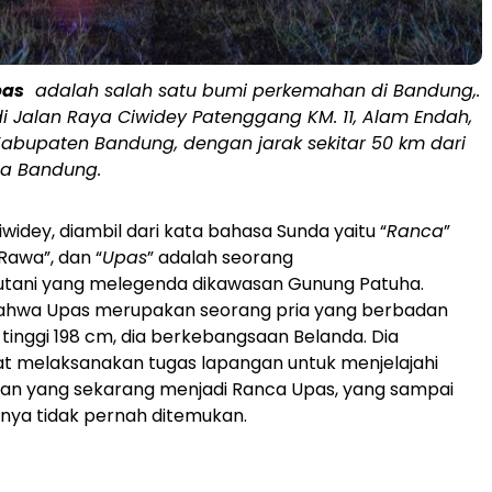
pas
adalah salah satu bumi perkemahan di Bandung,.
di Jalan Raya Ciwidey Patenggang KM. 11, Alam Endah,
Kabupaten Bandung, dengan jarak sekitar 50 km dari
ta Bandung.
widey, diambil dari kata bahasa Sunda yaitu “
Ranca
”
Rawa”, dan “
Upas
” adalah seorang
utani yang melegenda dikawasan Gunung Patuha.
bahwa Upas merupakan seorang pria yang berbadan
tinggi 198 cm, dia berkebangsaan Belanda. Dia
t melaksanakan tugas lapangan untuk menjelajahi
san yang sekarang menjadi Ranca Upas, yang sampai
tnya tidak pernah ditemukan.