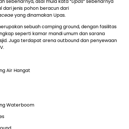
ah sebenarnya, asal mula kata “
Upas
” sebenarnya
l dari jenis pohon beracun dari
aceae
yang dinamakan Upas.
erupakan sebuah camping ground, dengan fasilitas
engkap seperti kamar mandi umum dan sarana
sjid. Juga terdapat arena outbound dan penyewaan
V.
ng Air Hangat
ang Waterboom
es
round