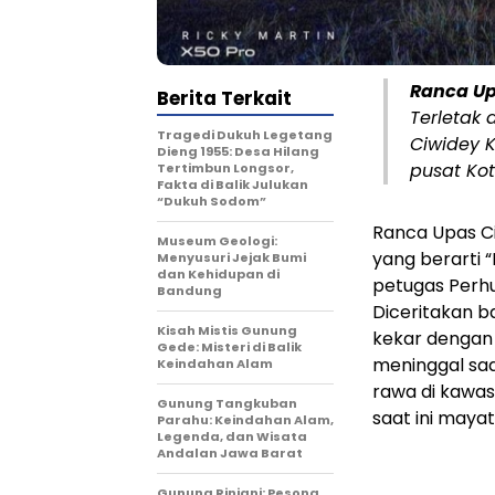
Ranca U
Berita Terkait
Terletak 
Tragedi Dukuh Legetang
Ciwidey 
Dieng 1955: Desa Hilang
pusat Ko
Tertimbun Longsor,
Fakta di Balik Julukan
“Dukuh Sodom”
Ranca Upas Ci
Museum Geologi:
yang berarti “
Menyusuri Jejak Bumi
dan Kehidupan di
petugas Perh
Bandung
Diceritakan 
Kisah Mistis Gunung
kekar dengan 
Gede: Misteri di Balik
meninggal saa
Keindahan Alam
rawa di kawa
Gunung Tangkuban
saat ini maya
Parahu: Keindahan Alam,
Legenda, dan Wisata
Andalan Jawa Barat
Gunung Rinjani: Pesona