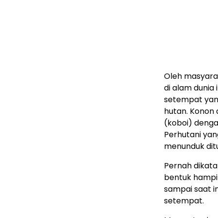
Oleh masyara
di alam dunia
setempat yan
hutan. Konon 
(koboi) deng
Perhutani yan
menunduk ditu
Pernah dikat
bentuk hampi
sampai saat i
setempat.