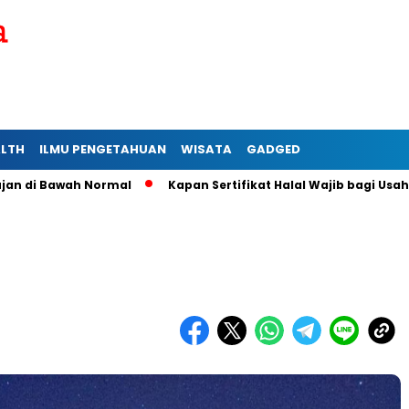
ALTH
ILMU PENGETAHUAN
WISATA
GADGED
ah Normal
Kapan Sertifikat Halal Wajib bagi Usaha Mikro da