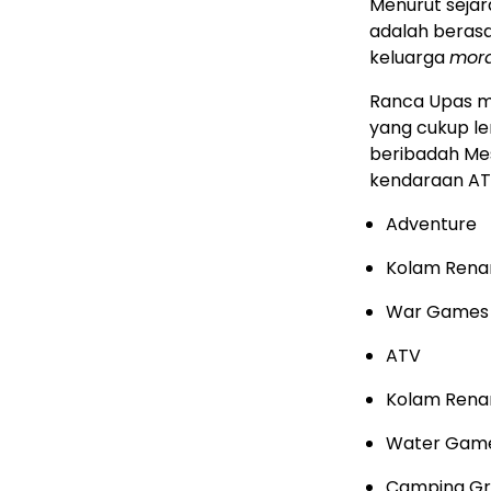
Menurut sejar
adalah berasa
keluarga
mor
Ranca Upas m
yang cukup l
beribadah Me
kendaraan AT
Adventure
Kolam Rena
War Games
ATV
Kolam Ren
Water Gam
Camping G