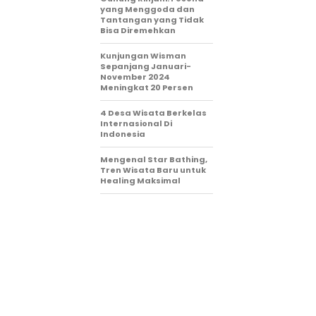
yang Menggoda dan
Tantangan yang Tidak
Bisa Diremehkan
Kunjungan Wisman
Sepanjang Januari-
November 2024
Meningkat 20 Persen
4 Desa Wisata Berkelas
Internasional Di
Indonesia
Mengenal Star Bathing,
Tren Wisata Baru untuk
Healing Maksimal