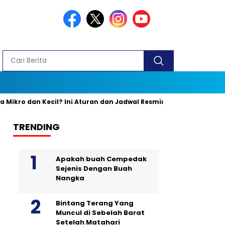
n Kecil? Ini Aturan dan Jadwal Resminya
Banyak yang Keliru,
TRENDING
Apakah buah Cempedak
Sejenis Dengan Buah
Nangka
Bintang Terang Yang
Muncul di Sebelah Barat
Setelah Matahari