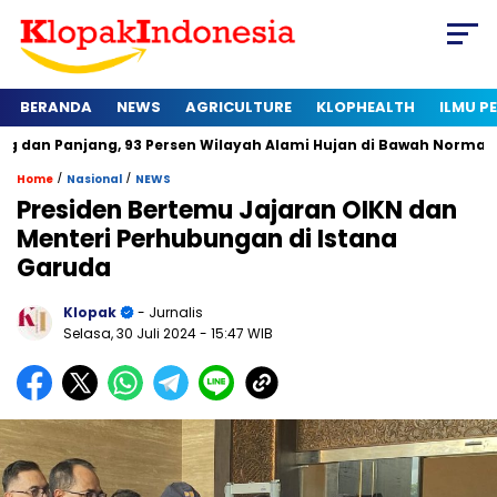
BERANDA
NEWS
AGRICULTURE
KLOPHEALTH
ILMU 
ng, 93 Persen Wilayah Alami Hujan di Bawah Normal
Kapan S
/
/
Home
Nasional
NEWS
Presiden Bertemu Jajaran OIKN dan
Menteri Perhubungan di Istana
Garuda
Klopak
- Jurnalis
Selasa, 30 Juli 2024
- 15:47 WIB