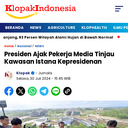
BERANDA
NEWS
AGRICULTURE
KLOPHEALTH
ILMU 
 Persen Wilayah Alami Hujan di Bawah Normal
Kapan Sertifi
/
/
Home
Nasional
NEWS
Presiden Ajak Pekerja Media Tinjau
Kawasan Istana Kepresidenan
Klopak
- Jurnalis
Selasa, 30 Juli 2024
- 15:45 WIB