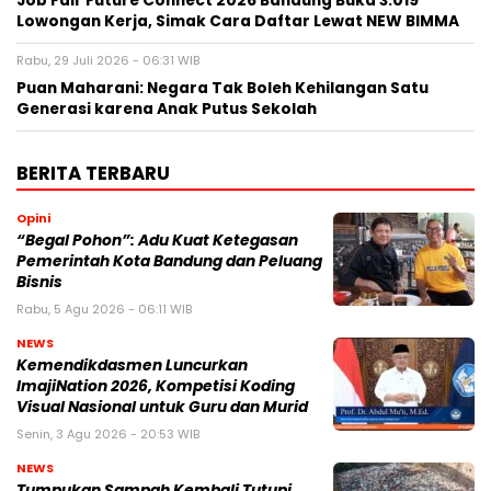
Job Fair Future Connect 2026 Bandung Buka 3.019
Lowongan Kerja, Simak Cara Daftar Lewat NEW BIMMA
Rabu, 29 Juli 2026 - 06:31 WIB
Puan Maharani: Negara Tak Boleh Kehilangan Satu
Generasi karena Anak Putus Sekolah
BERITA TERBARU
Opini
“Begal Pohon”: Adu Kuat Ketegasan
Pemerintah Kota Bandung dan Peluang
Bisnis
Rabu, 5 Agu 2026 - 06:11 WIB
NEWS
Kemendikdasmen Luncurkan
ImajiNation 2026, Kompetisi Koding
Visual Nasional untuk Guru dan Murid
Senin, 3 Agu 2026 - 20:53 WIB
NEWS
Tumpukan Sampah Kembali Tutupi