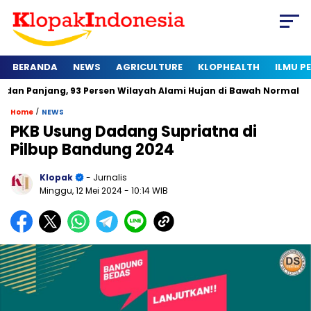
BERANDA
NEWS
AGRICULTURE
KLOPHEALTH
ILMU 
g, 93 Persen Wilayah Alami Hujan di Bawah Normal
Kapan Ser
/
Home
NEWS
PKB Usung Dadang Supriatna di
Pilbup Bandung 2024
Klopak
- Jurnalis
Minggu, 12 Mei 2024
- 10:14 WIB