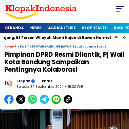
BERANDA
NEWS
AGRICULTURE
KLOPHEALTH
ILMU 
ersen Wilayah Alami Hujan di Bawah Normal
Kapan Sertifika
/
/
/
Home
NEWS
SEPUTAR BANDUNG RAYA
Seputar Jawa Barat
Pimpinan DPRD Resmi Dilantik, Pj Wali
Kota Bandung Sampaikan
Pentingnya Kolaborasi
Klopak
- Jurnalis
Selasa, 24 September 2024
- 18:32 WIB