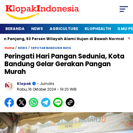
BERANDA
NEWS
AGRICULTURE
KLOPHEALTH
ILMU 
 93 Persen Wilayah Alami Hujan di Bawah Normal
Kapan Serti
/
/
Home
NEWS
SEPUTAR BANDUNG RAYA
Peringati Hari Pangan Sedunia, Kota
Bandung Gelar Gerakan Pangan
Murah
Klopak
- Jurnalis
Rabu, 16 Oktober 2024
- 19:20 WIB