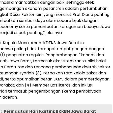
berhasil dimanfaatkan dengan baik, sehingga efek
engembangan ekonomi pesantren adalah pertumbuhan
ngkat Desa. Faktor lain yang menurut Prof Diana penting
faatkan sumber daya alam secara bijak dengan
n economy serta pemanfaatan keragaman budaya Jawa
enjadi aspek penting,” jelasnya.
ik Kepala Manajemen KDEKS Jawa Barat ini
bahwa paling tidak terdapat empat pengembangan
tu (1) penguatan regulasi Pengembangan Ekonomi dan
iah Jawa Barat, termasuk ekosistem rantai nilai halal;
an Peraturan dan rencana pembangunan daerah sektor
euangan syariah; (3) Perbaikan tata kelola zakat dan
tif, serta optimalkan peran LKMS dalam pemberdayaan
rakat; dan (4) Memperluas literasi dan inklusi
ariah termasuk pengembangan skema pembiayaan
 daerah.
:
Peringatan Hari Kartini: BKKBN Jawa Barat