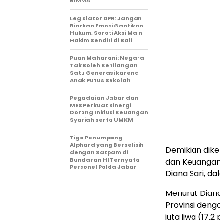
BIMMA
Legislator DPR: Jangan
Biarkan Emosi Gantikan
Hukum, Soroti Aksi Main
Hakim Sendiri di Bali
Puan Maharani: Negara
Tak Boleh Kehilangan
Satu Generasi karena
Anak Putus Sekolah
Pegadaian Jabar dan
MES Perkuat Sinergi
Dorong Inklusi Keuangan
Syariah serta UMKM
Tiga Penumpang
Alphard yang Berselisih
Demikian dik
dengan Satpam di
Bundaran HI Ternyata
dan Keuangan 
Personel Polda Jabar
Diana Sari, d
Menurut Diana
Provinsi deng
juta jiwa (17