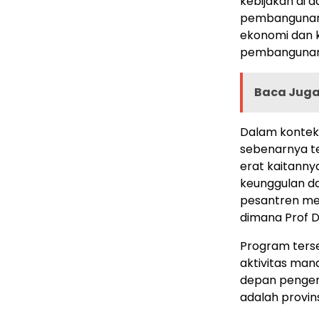
kebijakan di 
pembangunan 
ekonomi dan k
pembangunan
Baca Juga 
Dalam konteks
sebenarnya t
erat kaitanny
keunggulan d
pesantren me
dimana Prof Di
Program ters
aktivitas man
depan pengem
adalah provin