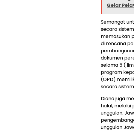
Gelar Pel
Semangat unt
secara sistem
memasukan pr
di rencana p
pembangunan
dokumen pere
selama 5 ( lim
program kepa
(OPD) memili
secara sistem
Diana juga m
halal, melalui
unggulan. Jaw
pengembangan
unggulan Jaw