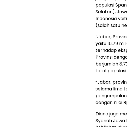
populasi Span
Selatan), Ja
Indonesia yait
(salah satu n
“Jabar, Provi
yaitu 16,79 mi
terhadap eksp
Provinsi deng
berjumlah 8.7
total populasi
“Jabar, provin
selama lima t
pengumpulan Z
dengan nilai R
Diana juga m
Syariah Jawa 