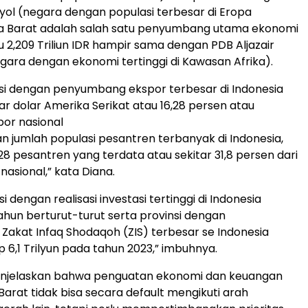
yol (negara dengan populasi terbesar di Eropa
wa Barat adalah salah satu penyumbang utama ekonomi
u 2,209 Triliun IDR hampir sama dengan PDB Aljazair
egara dengan ekonomi tertinggi di Kawasan Afrika).
nsi dengan penyumbang ekspor terbesar di Indonesia
liar dolar Amerika Serikat atau 16,28 persen atau
or nasional
an jumlah populasi pesantren terbanyak di Indonesia,
28 pesantren yang terdata atau sekitar 31,8 persen dari
 nasional,” kata Diana.
si dengan realisasi investasi tertinggi di Indonesia
ahun berturut-turut serta provinsi dengan
akat Infaq Shodaqoh (ZIS) terbesar se Indonesia
p 6,1 Trilyun pada tahun 2023,” imbuhnya.
enjelaskan bahwa penguatan ekonomi dan keuangan
Barat tidak bisa secara default mengikuti arah