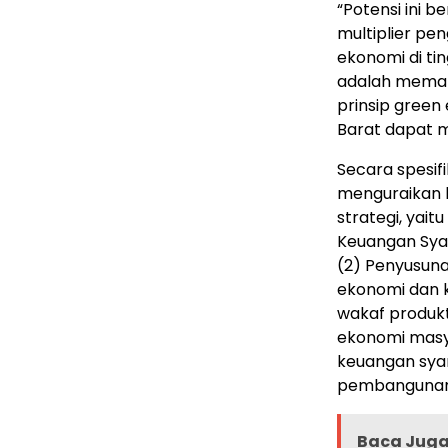
“Potensi ini 
multiplier p
ekonomi di ti
adalah meman
prinsip gree
Barat dapat m
Secara spesif
menguraikan 
strategi, yai
Keuangan Syar
(2) Penyusun
ekonomi dan k
wakaf produk
ekonomi masya
keuangan sy
pembangunan
Baca Juga 