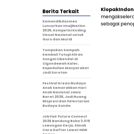
KlopakIndon
Berita Terkait
mengakselera
Kemendikdasmen
sebagai peno
Luncurkan ImajiNation
2026, Kompetisi Koding
Visual Nasional untuk
Guru dan Murid
Tumpukan Sampah
Kembali Tutupi Aliran
Sungai Cikendal di
Cigondewah Kaler,
Kepedulian Masyarakat
Jadi Sorotan
Festival Kreasi Budaya
Anak Semarakkan Hari
Anak Nasional Jawa
Barat 2026, Jadi Ruang
Ekspresi dan Pelestarian
Budaya Sunda
Job Fair Future Connect
2026 Bandung Buka 3.019
Lowongan Kerja, Simak
Cara Daftar Lewat NEW