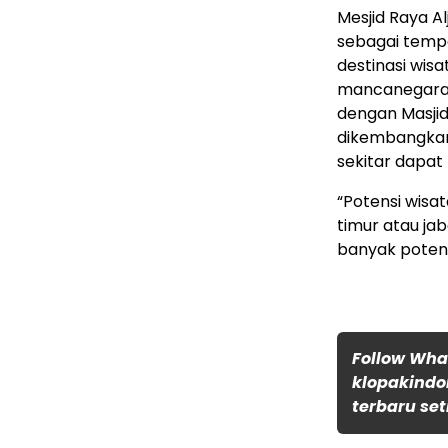
Mesjid Raya A
sebagai tempa
destinasi wis
mancanegara
dengan Masjid
dikembangkan 
sekitar dapa
“Potensi wisa
timur atau j
banyak potens
Follow Wh
klopakindo
terbaru set